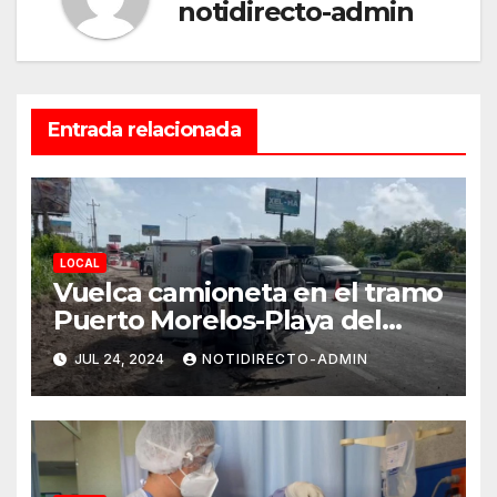
notidirecto-admin
Entrada relacionada
LOCAL
Vuelca camioneta en el tramo
Puerto Morelos-Playa del
Carmen
JUL 24, 2024
NOTIDIRECTO-ADMIN