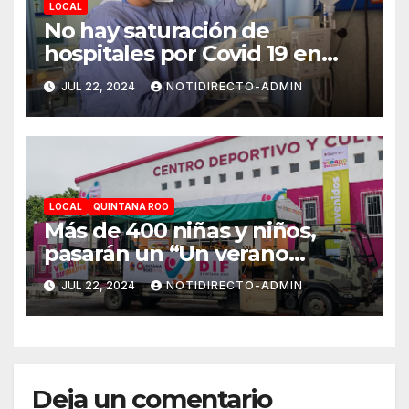
LOCAL
No hay saturación de
hospitales por Covid 19 en
Playa del Carmen
JUL 22, 2024
NOTIDIRECTO-ADMIN
LOCAL
QUINTANA ROO
Más de 400 niñas y niños,
pasarán un “Un verano
DIFerente” en Chetumal:
JUL 22, 2024
NOTIDIRECTO-ADMIN
Mara Lezama
Deja un comentario