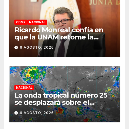
CDMX
NACIONAL
Ricardo Monreal confía en
que la UNAM retome la
normalidad e inicie el
6 AGOSTO, 2026
semestre mediante el
diálogo
NACIONAL
La onda tropical número 25
se desplazará sobre el
sureste mexicano
6 AGOSTO, 2026