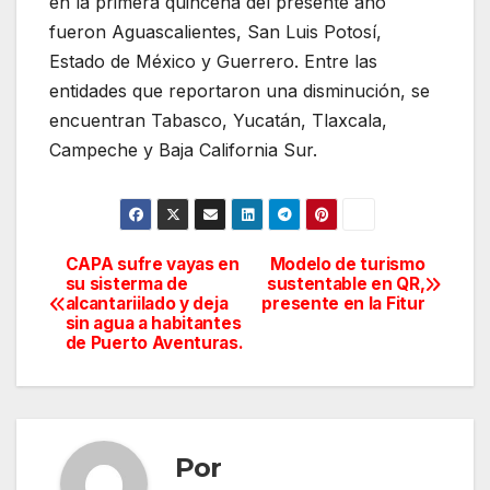
en la primera quincena del presente año
fueron Aguascalientes, San Luis Potosí,
Estado de México y Guerrero. Entre las
entidades que reportaron una disminución, se
encuentran Tabasco, Yucatán, Tlaxcala,
Campeche y Baja California Sur.
CAPA sufre vayas en
Modelo de turismo
Navegación
su sisterma de
sustentable en QR,
alcantariilado y deja
presente en la Fitur
de
sin agua a habitantes
de Puerto Aventuras.
entradas
Por