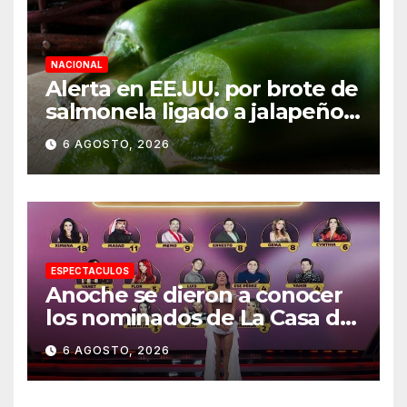
NACIONAL
Alerta en EE.UU. por brote de
salmonela ligado a jalapeños
mexicanos; reportan 345
6 AGOSTO, 2026
casos
ESPECTACULOS
Anoche se dieron a conocer
los nominados de La Casa de
los Famosos México 2026 en
6 AGOSTO, 2026
la segunda semana