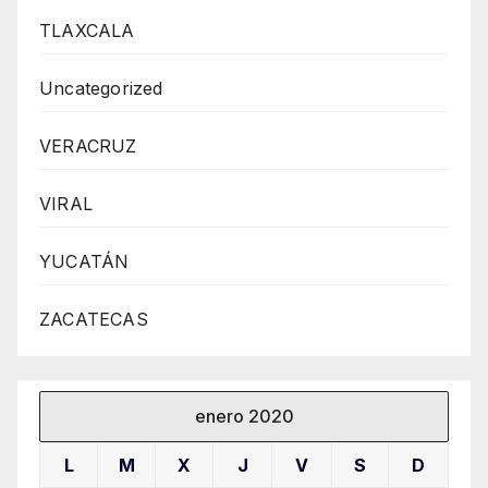
TLAXCALA
Uncategorized
VERACRUZ
VIRAL
YUCATÁN
ZACATECAS
enero 2020
L
M
X
J
V
S
D