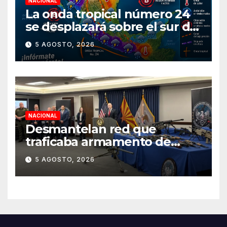
NACIONAL
La onda tropical número 24
se desplazará sobre el sur del
territorio nacional
5 AGOSTO, 2026
NACIONAL
Desmantelan red que
traficaba armamento de
Arizona a México
5 AGOSTO, 2026