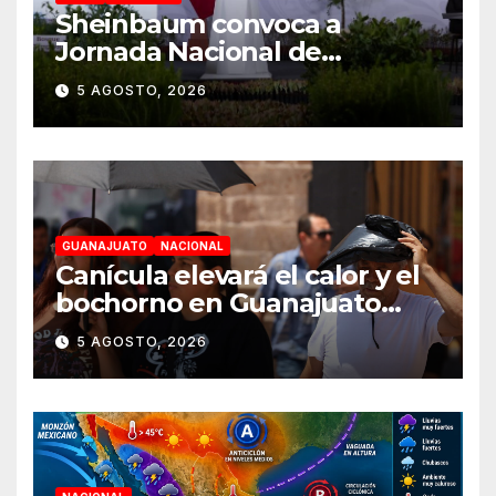
Sheinbaum convoca a
Jornada Nacional de
Reforestación el 9 de agosto
5 AGOSTO, 2026
GUANAJUATO
NACIONAL
Canícula elevará el calor y el
bochorno en Guanajuato
durante agosto
5 AGOSTO, 2026