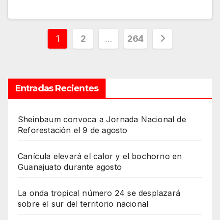
Paginación
1
2
…
264
de
entradas
Entradas Recientes
Sheinbaum convoca a Jornada Nacional de
Reforestación el 9 de agosto
Canícula elevará el calor y el bochorno en
Guanajuato durante agosto
La onda tropical número 24 se desplazará
sobre el sur del territorio nacional