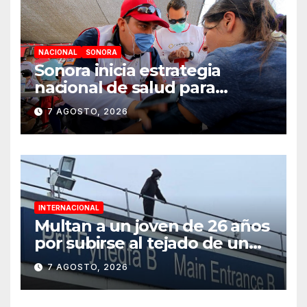
NACIONAL
SONORA
Sonora inicia estrategia
nacional de salud para
migrantes con vacunación y
7 AGOSTO, 2026
apoyo psicológico sin
importar su estatus
INTERNACIONAL
Multan a un joven de 26 años
por subirse al tejado de un
hospital disfrazado de “La
7 AGOSTO, 2026
Muerte” en Gales