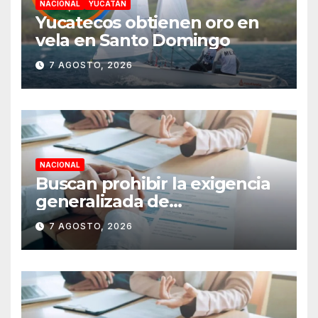
NACIONAL
YUCATÁN
Yucatecos obtienen oro en
vela en Santo Domingo
7 AGOSTO, 2026
NACIONAL
Buscan prohibir la exigencia
generalizada de
antecedentes penales para
7 AGOSTO, 2026
obtener empleo en México