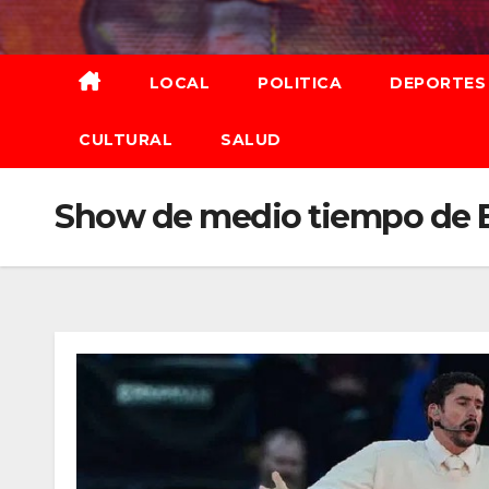
Saltar
al
contenido
LOCAL
POLITICA
DEPORTES
CULTURAL
SALUD
Show de medio tiempo de Ba