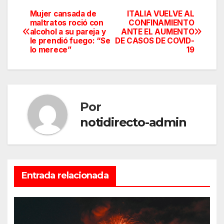
Mujer cansada de
ITALIA VUELVE AL
Navegación
maltratos roció con
CONFINAMIENTO
alcohol a su pareja y
ANTE EL AUMENTO
de
le prendió fuego: “Se
DE CASOS DE COVID-
lo merece”
19
entradas
Por
notidirecto-admin
Entrada relacionada