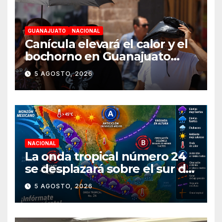
GUANAJUATO
NACIONAL
Canícula elevará el calor y el
bochorno en Guanajuato
durante agosto
5 AGOSTO, 2026
NACIONAL
La onda tropical número 24
se desplazará sobre el sur del
territorio nacional
5 AGOSTO, 2026