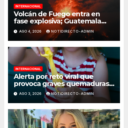
INTERNACIONAL
Volcán de Fuego entra en
fase explosiva; Guatemala
activa alerta anaranjada
AGO 4, 2026
NOTIDIRECTO-ADMIN
INTERNACIONAL
Alerta por reto viral que
provoca graves quemaduras
en menores
AGO 3, 2026
NOTIDIRECTO-ADMIN