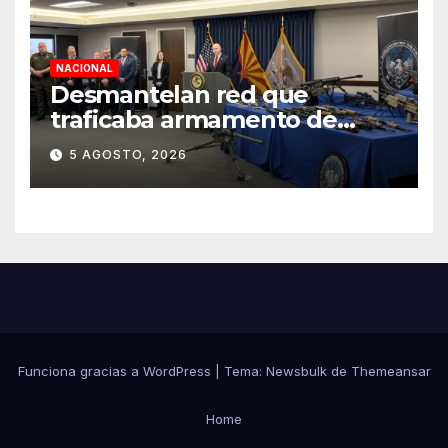
NACIONAL
Desmantelan red que
traficaba armamento de
Arizona a México
5 AGOSTO, 2026
Funciona gracias a WordPress
|
Tema:
Newsbulk
de
Themeansar
Home