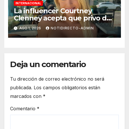
INTERNACIONAL
La influencer Courtney
Clenney acepta que privo de
la vida a su novio tras temer
AGO 1, 2026
NOTIDIRECTO-ADMIN
por su vida
Deja un comentario
Tu dirección de correo electrónico no será
publicada.
Los campos obligatorios están
marcados con
*
Comentario
*