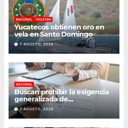
NACIONAL
YUCATÁN
Yucatecos obtienen oro en
vela en Santo Domingo
7 AGOSTO, 2026
NACIONAL
Buscan prohibir la exigencia
generalizada de
antecedentes penales para
7 AGOSTO, 2026
obtener empleo en México