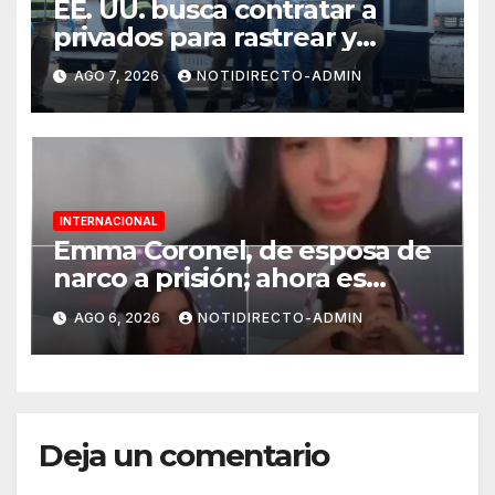
EE. UU. busca contratar a
privados para rastrear y
cobrar multas a migrantes
AGO 7, 2026
NOTIDIRECTO-ADMIN
deportados en México y
Centroamérica
INTERNACIONAL
Emma Coronel, de esposa de
narco a prisión; ahora es
tiktoker
AGO 6, 2026
NOTIDIRECTO-ADMIN
Deja un comentario