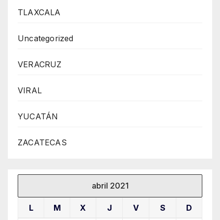
TLAXCALA
Uncategorized
VERACRUZ
VIRAL
YUCATÁN
ZACATECAS
abril 2021
L
M
X
J
V
S
D