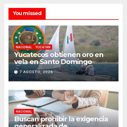
You missed
NACIONAL
YUCATÁN
Yucatecos obtienen oro en
vela en Santo Domingo
7 AGOSTO, 2026
NACIONAL
Buscan prohibir la exigencia
generalizada de