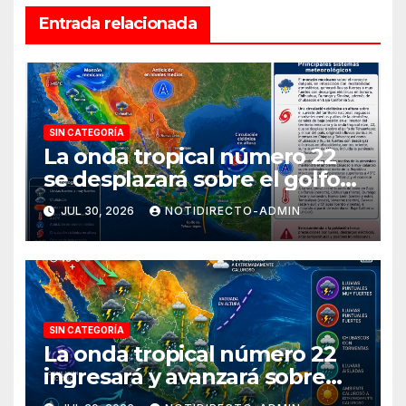
Entrada relacionada
SIN CATEGORÍA
La onda tropical número 22
se desplazará sobre el golfo
de Tehuantepec y el sur del
JUL 30, 2026
NOTIDIRECTO-ADMIN
país
SIN CATEGORÍA
La onda tropical número 22
ingresará y avanzará sobre
México