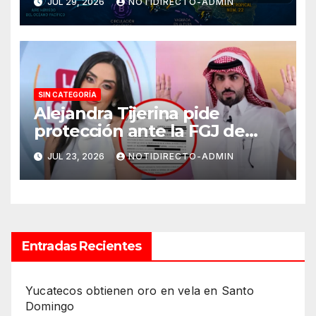
JUL 29, 2026
NOTIDIRECTO-ADMIN
SIN CATEGORÍA
Alejandra Tijerina pide
protección ante la FGJ de
CdMx por vîolêncîa mediática
JUL 23, 2026
NOTIDIRECTO-ADMIN
y psicológica de Masad
Altamimi, integrante de La
Casa de los Famosos
Entradas Recientes
Yucatecos obtienen oro en vela en Santo
Domingo