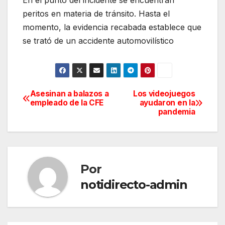
En el punto del incidente se encuentran
peritos en materia de tránsito. Hasta el
momento, la evidencia recabada establece que
se trató de un accidente automovilístico
Asesinan a balazos a
Los videojuegos
Navegación
empleado de la CFE
ayudaron en la
pandemia
de
entradas
Por
notidirecto-admin