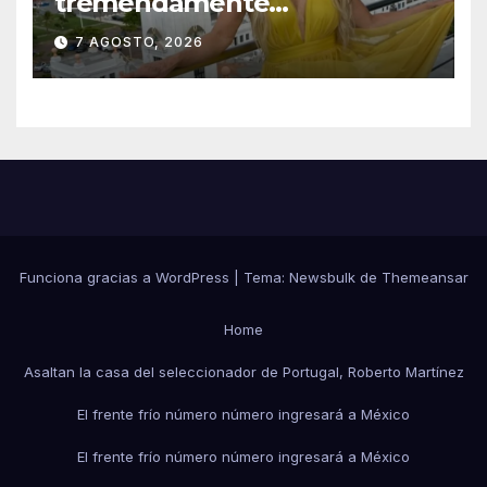
tremendamente
emocionada sobre su estatua
7 AGOSTO, 2026
que le harán en Veracruz
Funciona gracias a WordPress
|
Tema:
Newsbulk
de
Themeansar
Home
Asaltan la casa del seleccionador de Portugal, Roberto Martínez
El frente frío número número ingresará a México
El frente frío número número ingresará a México