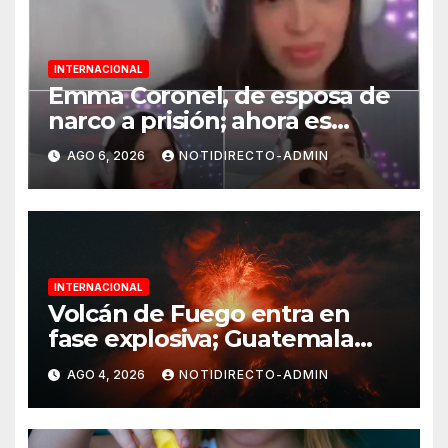
INTERNACIONAL
Emma Coronel, de esposa de
narco a prisión; ahora es
tiktoker
AGO 6, 2026
NOTIDIRECTO-ADMIN
INTERNACIONAL
Volcán de Fuego entra en
fase explosiva; Guatemala
activa alerta anaranjada
AGO 4, 2026
NOTIDIRECTO-ADMIN