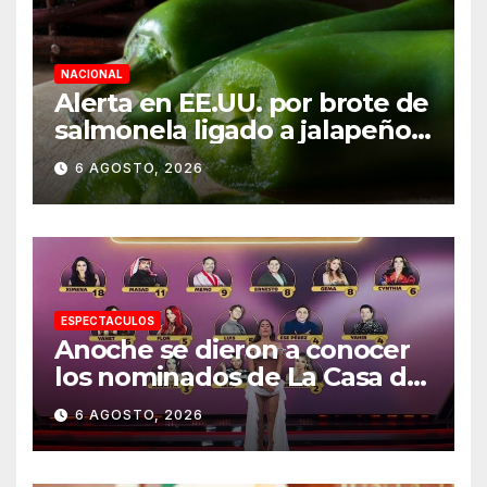
NACIONAL
Alerta en EE.UU. por brote de
salmonela ligado a jalapeños
mexicanos; reportan 345
6 AGOSTO, 2026
casos
ESPECTACULOS
Anoche se dieron a conocer
los nominados de La Casa de
los Famosos México 2026 en
6 AGOSTO, 2026
la segunda semana