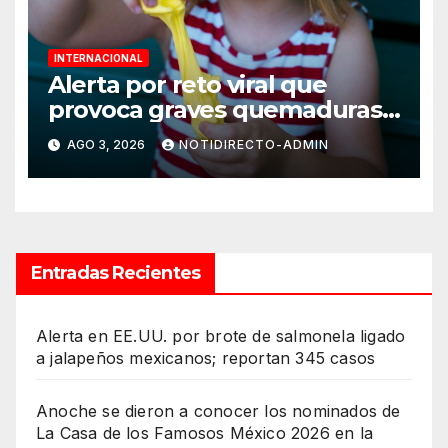
INTERNACIONAL
Alerta por reto viral que
provoca graves quemaduras
en menores
AGO 3, 2026
NOTIDIRECTO-ADMIN
Entradas Recientes
Alerta en EE.UU. por brote de salmonela ligado
a jalapeños mexicanos; reportan 345 casos
Anoche se dieron a conocer los nominados de
La Casa de los Famosos México 2026 en la