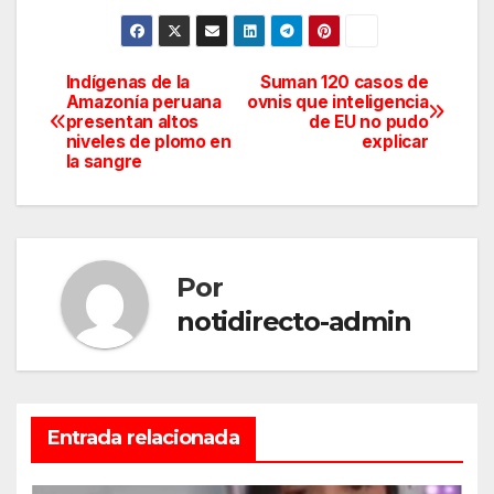
Indígenas de la
Suman 120 casos de
Navegación
Amazonía peruana
ovnis que inteligencia
presentan altos
de EU no pudo
de
niveles de plomo en
explicar
la sangre
entradas
Por
notidirecto-admin
Entrada relacionada