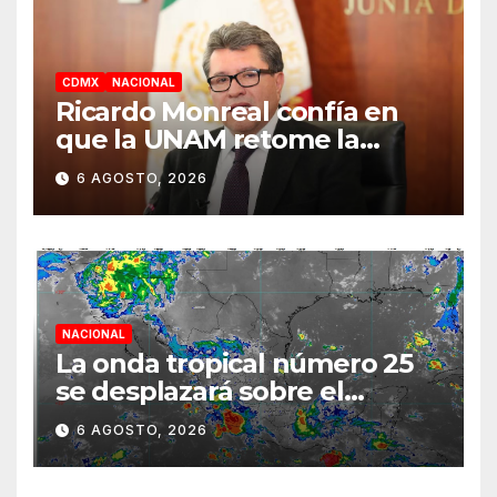
CDMX
NACIONAL
Ricardo Monreal confía en
que la UNAM retome la
normalidad e inicie el
6 AGOSTO, 2026
semestre mediante el
diálogo
NACIONAL
La onda tropical número 25
se desplazará sobre el
sureste mexicano
6 AGOSTO, 2026