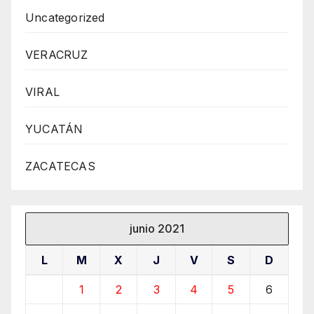
Uncategorized
VERACRUZ
VIRAL
YUCATÁN
ZACATECAS
junio 2021
L
M
X
J
V
S
D
1
2
3
4
5
6