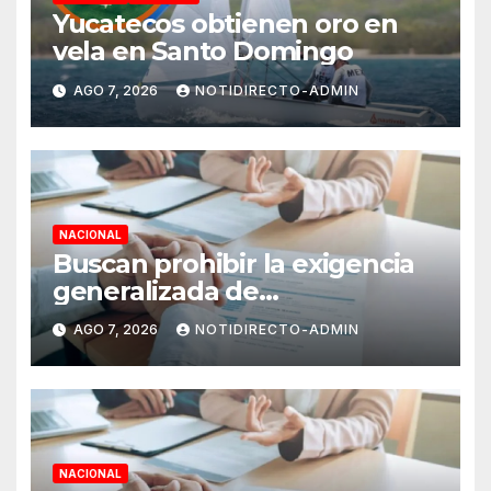
Yucatecos obtienen oro en
vela en Santo Domingo
AGO 7, 2026
NOTIDIRECTO-ADMIN
NACIONAL
Buscan prohibir la exigencia
generalizada de
antecedentes penales para
AGO 7, 2026
NOTIDIRECTO-ADMIN
obtener empleo en México
NACIONAL