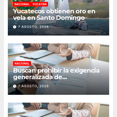
NACIONAL
YUCATÁN
Yucatecos obtienen oro en
vela en Santo Domingo
7 AGOSTO, 2026
NACIONAL
Buscan prohibir la exigencia
generalizada de
antecedentes penales para
7 AGOSTO, 2026
obtener empleo en México