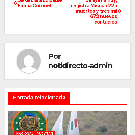
Se declara culpable
De ayer a hoy,
Navegación
Emma Coronel
registra México 225
muertos y tres mil
de
672 nuevos
contagios
entradas
Por
notidirecto-admin
Entrada relacionada
NACIONAL
YUCATÁN