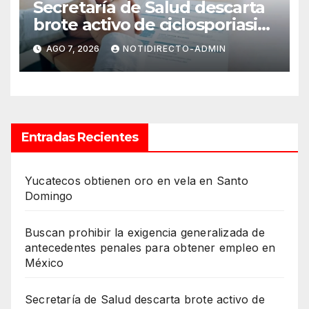
Secretaría de Salud descarta
brote activo de ciclosporiasis
en México y pide tranquilidad
AGO 7, 2026
NOTIDIRECTO-ADMIN
a la población
Entradas Recientes
Yucatecos obtienen oro en vela en Santo
Domingo
Buscan prohibir la exigencia generalizada de
antecedentes penales para obtener empleo en
México
Secretaría de Salud descarta brote activo de