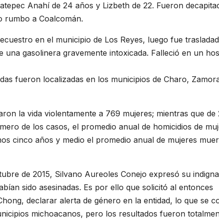
atepec Anahí de 24 años y Lizbeth de 22. Fueron decapita
ío rumbo a Coalcomán.
secuestro en el municipio de Los Reyes, luego fue trasladad
e una gasolinera gravemente intoxicada. Falleció en un hosp
adas fueron localizadas en los municipios de Charo, Zamora
aron la vida violentamente a 769 mujeres; mientras que de
imero de los casos, el promedio anual de homicidios de mu
imos cinco años y medio el promedio anual de mujeres muer
bre de 2015, Silvano Aureoles Conejo expresó su indigna
bían sido asesinadas. Es por ello que solicitó al entonces
ong, declarar alerta de género en la entidad, lo que se co
unicipios michoacanos, pero los resultados fueron totalme