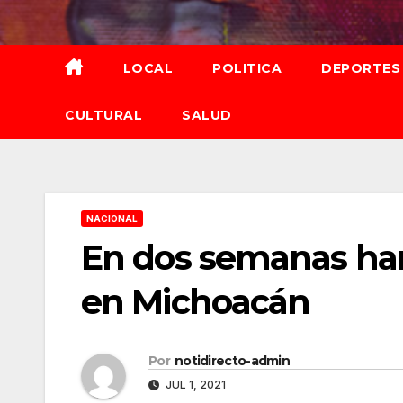
Saltar
al
contenido
LOCAL
POLITICA
DEPORTES
CULTURAL
SALUD
NACIONAL
En dos semanas han
en Michoacán
Por
notidirecto-admin
JUL 1, 2021