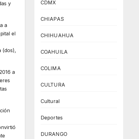
CDMX
das y
CHIAPAS
a a
ital el
CHIHUAHUA
 (dos),
COAHUILA
COLIMA
 2016 a
jeres
CULTURA
tas
Cultural
ción
Deportes
nvirtió
DURANGO
nte