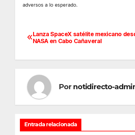
adversos a lo esperado.
Lanza SpaceX satélite mexicano desd
Navegación
NASA en Cabo Cañaveral
de
entradas
Por
notidirecto-admi
Entrada relacionada