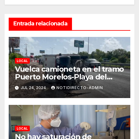
Entrada relacionada
LOCAL
Vuelca camioneta en el tramo
Puerto Morelos-Playa del
Carmen
JUL 24, 2024
NOTIDIRECTO-ADMIN
LOCAL
No hay saturación de