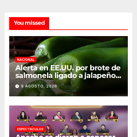
You missed
NACIONAL
Alerta en EE.UU. por brote de
salmonela ligado a jalapeños
mexicanos; reportan 345
6 AGOSTO, 2026
casos
ESPECTACULOS