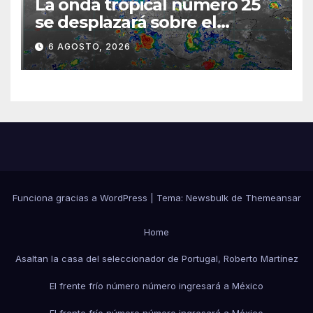
La onda tropical número 25
se desplazará sobre el
sureste mexicano
6 AGOSTO, 2026
Funciona gracias a WordPress
|
Tema:
Newsbulk
de
Themeansar
Home
Asaltan la casa del seleccionador de Portugal, Roberto Martínez
El frente frío número número ingresará a México
El frente frío número número ingresará a México