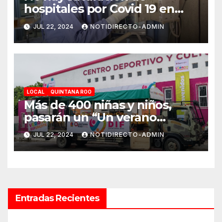
hospitales por Covid 19 en
Playa del Carmen
JUL 22, 2024
NOTIDIRECTO-ADMIN
LOCAL
QUINTANA ROO
Más de 400 niñas y niños,
pasarán un “Un verano
DIFerente” en Chetumal:
JUL 22, 2024
NOTIDIRECTO-ADMIN
Mara Lezama
Entradas Recientes