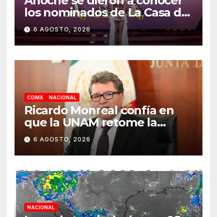
Anoche se dieron a conocer
los nominados de La Casa de
los Famosos México 2026 en
6 AGOSTO, 2026
la segunda semana
CDMX
NACIONAL
Ricardo Monreal confía en
que la UNAM retome la
normalidad e inicie el
6 AGOSTO, 2026
semestre mediante el
diálogo
NACIONAL