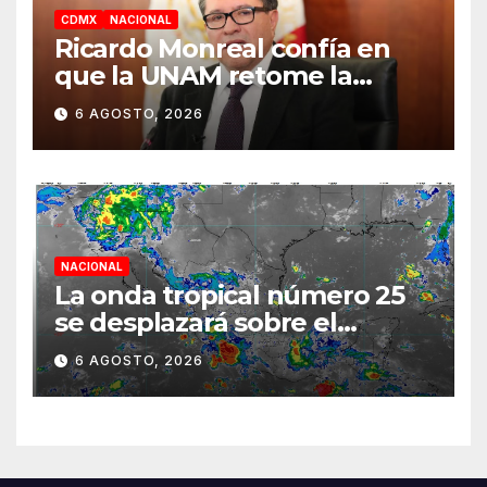
CDMX
NACIONAL
Ricardo Monreal confía en
que la UNAM retome la
normalidad e inicie el
6 AGOSTO, 2026
semestre mediante el
diálogo
NACIONAL
La onda tropical número 25
se desplazará sobre el
sureste mexicano
6 AGOSTO, 2026