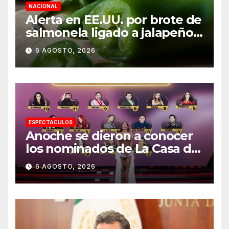
NACIONAL
Alerta en EE.UU. por brote de
salmonela ligado a jalapeños
mexicanos; reportan 345
6 AGOSTO, 2026
casos
ESPECTACULOS
Anoche se dieron a conocer
los nominados de La Casa de
los Famosos México 2026 en
6 AGOSTO, 2026
la segunda semana