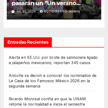
pasarán un “Un verano
DIFerente” en Chetumal:
JUL 22, 2024
NOTIDIRECTO-ADMIN
Mara Lezama
Entradas Recientes
Alerta en EE.UU. por brote de salmonela ligado
a jalapeños mexicanos; reportan 345 casos
Anoche se dieron a conocer los nominados de
La Casa de los Famosos México 2026 en la
segunda semana
Ricardo Monreal confía en que la UNAM
retome la normalidad e inicie el semestre