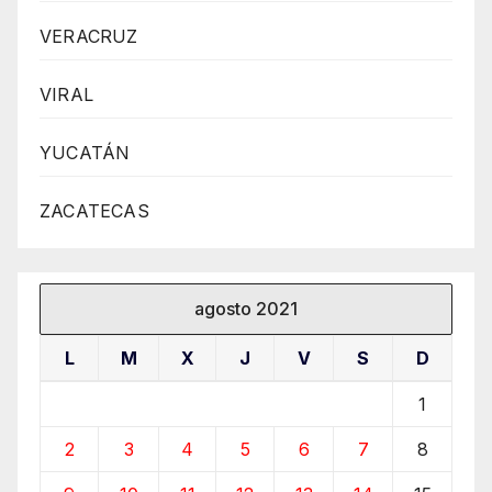
VERACRUZ
VIRAL
YUCATÁN
ZACATECAS
agosto 2021
L
M
X
J
V
S
D
1
2
3
4
5
6
7
8