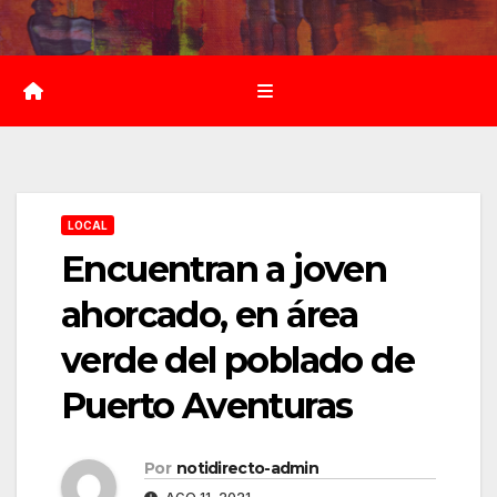
Saltar
al
contenido
LOCAL
Encuentran a joven
ahorcado, en área
verde del poblado de
Puerto Aventuras
Por
notidirecto-admin