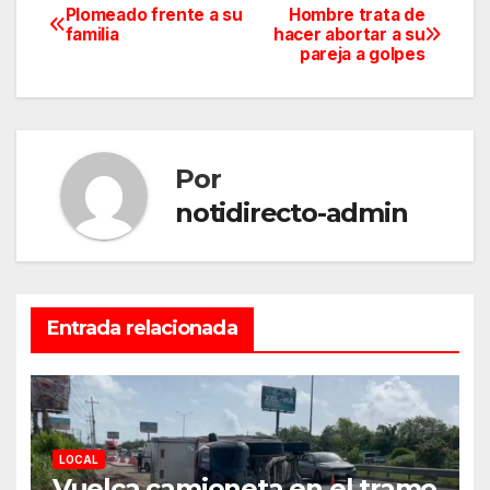
Plomeado frente a su
Hombre trata de
Navegación
familia
hacer abortar a su
pareja a golpes
de
entradas
Por
notidirecto-admin
Entrada relacionada
LOCAL
Vuelca camioneta en el tramo