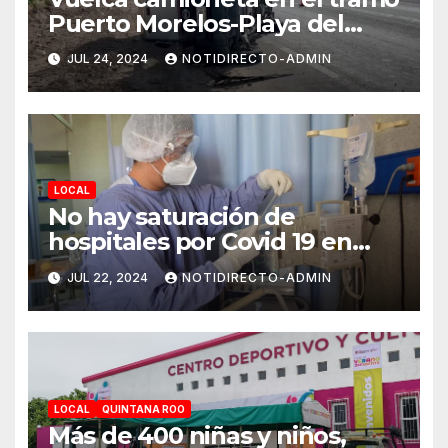
Puerto Morelos-Playa del
Carmen
JUL 24, 2024
NOTIDIRECTO-ADMIN
LOCAL
No hay saturación de
hospitales por Covid 19 en
Playa del Carmen
JUL 22, 2024
NOTIDIRECTO-ADMIN
LOCAL
QUINTANA ROO
Más de 400 niñas y niños,