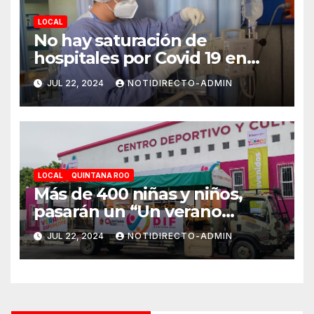
LOCAL
No hay saturación de
hospitales por Covid 19 en
Playa del Carmen
JUL 22, 2024
NOTIDIRECTO-ADMIN
LOCAL
QUINTANA ROO
Más de 400 niñas y niños,
pasarán un “Un verano
DIFerente” en Chetumal:
JUL 22, 2024
NOTIDIRECTO-ADMIN
Mara Lezama