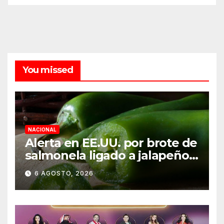
You missed
NACIONAL
Alerta en EE.UU. por brote de
salmonela ligado a jalapeños
mexicanos; reportan 345
6 AGOSTO, 2026
casos