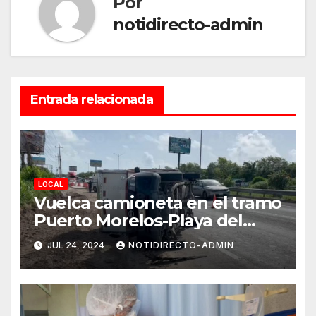
Por
notidirecto-admin
Entrada relacionada
LOCAL
Vuelca camioneta en el tramo
Puerto Morelos-Playa del
Carmen
JUL 24, 2024
NOTIDIRECTO-ADMIN