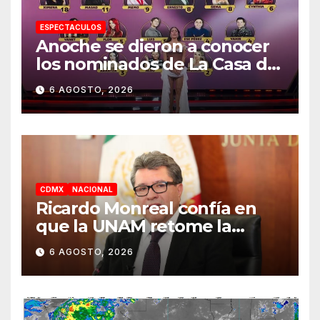
ESPECTACULOS
Anoche se dieron a conocer
los nominados de La Casa de
los Famosos México 2026 en
6 AGOSTO, 2026
la segunda semana
CDMX
NACIONAL
Ricardo Monreal confía en
que la UNAM retome la
normalidad e inicie el
6 AGOSTO, 2026
semestre mediante el
diálogo