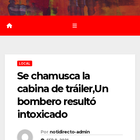
Saltar
al
contenido
LOCAL
Se chamusca la
cabina de tráiler,Un
bombero resultó
intoxicado
Por
notidirecto-admin