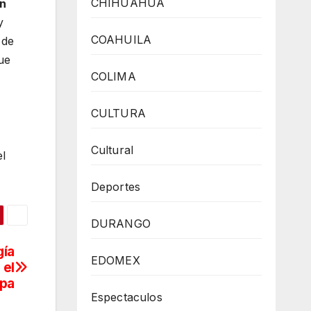
CHIHUAHUA
n
y
COAHUILA
 de
ue
COLIMA
CULTURA
Cultural
l
Deportes
DURANGO
gía
EDOMEX
 el
opa
Espectaculos