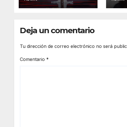
Famosos México
2026 en la segunda
semana
Deja un comentario
Tu dirección de correo electrónico no será publi
Comentario
*