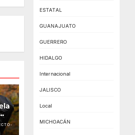
ESTATAL
GUANAJUATO
GUERRERO
HIDALGO
Internacional
JALISCO
ela
Local
r
MICHOACÁN
ECTO-
to