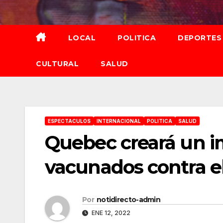
Saltar
al
contenido
LOCAL
POLITICA
DEPORTES
CULTURAL
SALUD
ESPECTACULOS
INTERNACIONAL
POLITICA
SALUD
Quebec creará un i
vacunados contra e
Por
notidirecto-admin
ENE 12, 2022