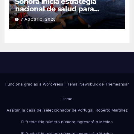
Sonora inicia estrategia
nacional de salud para
migrantes con vacunación y
7 AGOSTO, 2026
apoyo psicológico sin
importar su estatus
Funciona gracias a WordPress
|
Tema:
Newsbulk
de
Themeansar
Home
Asaltan la casa del seleccionador de Portugal, Roberto Martínez
El frente frío número número ingresará a México
El frente frío número número ingresará a México