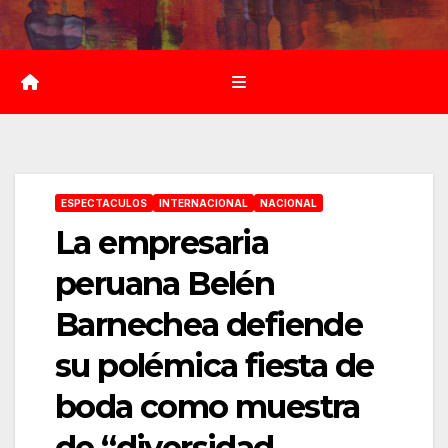
Saltar
al
contenido
ESPECTACULOS
INTERNACIONAL
NACIONAL
La empresaria
peruana Belén
Barnechea defiende
su polémica fiesta de
boda como muestra
de “diversidad