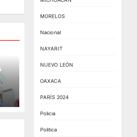
MICHOACÁN
MORELOS
Nacional
NAYARIT
NUEVO LEÓN
s
OAXACA
 la
PARÍS 2024
Policia
Politica