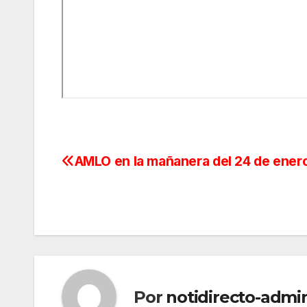
AMLO en la mañanera del 24 de ener
Navegación
de
entradas
Por
notidirecto-admi