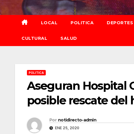
Saltar
al
contenido
LOCAL
POLITICA
DEPORTES
CULTURAL
SALUD
POLITICA
Aseguran Hospital 
posible rescate del
Por
notidirecto-admin
ENE 25, 2020