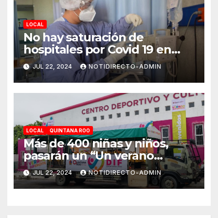
LOCAL
No hay saturación de
hospitales por Covid 19 en
Playa del Carmen
JUL 22, 2024
NOTIDIRECTO-ADMIN
LOCAL
QUINTANA ROO
Más de 400 niñas y niños,
pasarán un “Un verano
DIFerente” en Chetumal:
JUL 22, 2024
NOTIDIRECTO-ADMIN
Mara Lezama