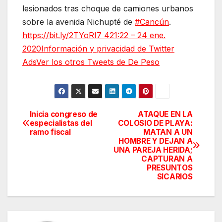
lesionados tras choque de camiones urbanos
sobre la avenida Nichupté de
#Cancún
.
https://bit.ly/2TYoRI7
4
21:22 – 24 ene.
2020
Información y privacidad de Twitter
Ads
Ver los otros Tweets de De Peso
Inicia congreso de
ATAQUE EN LA
Navegación
especialistas del
COLOSIO DE PLAYA:
ramo fiscal
MATAN A UN
de
HOMBRE Y DEJAN A
UNA PAREJA HERIDA;
entradas
CAPTURAN A
PRESUNTOS
SICARIOS