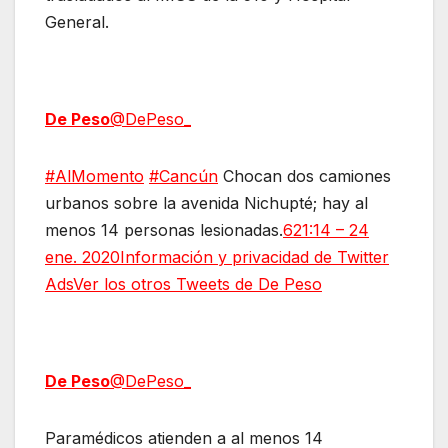
General.
De Peso
@DePeso_
#AlMomento
#Cancún
Chocan dos camiones
urbanos sobre la avenida Nichupté; hay al
menos 14 personas lesionadas.
6
21:14 – 24
ene. 2020
Información y privacidad de Twitter
Ads
Ver los otros Tweets de De Peso
De Peso
@DePeso_
Paramédicos atienden a al menos 14