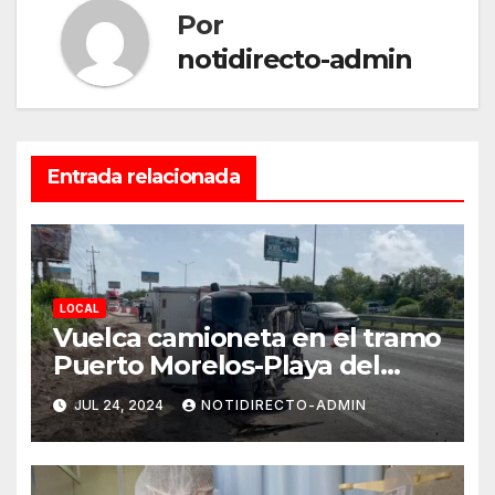
Por
notidirecto-admin
Entrada relacionada
LOCAL
Vuelca camioneta en el tramo
Puerto Morelos-Playa del
Carmen
JUL 24, 2024
NOTIDIRECTO-ADMIN