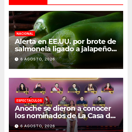
NACIONAL
Alerta en EE.UU. por brote de
salmonela ligado a jalapeños
mexicanos; reportan 345
6 AGOSTO, 2026
casos
ESPECTACULOS
Anoche se dieron a conocer
los nominados de La Casa de
los Famosos México 2026 en
6 AGOSTO, 2026
la segunda semana