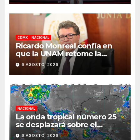
CDMX
NACIONAL
Ricardo Monreal confía en
que la UNAM retome la
normalidad e inicie el
6 AGOSTO, 2026
semestre mediante el
diálogo
NACIONAL
La onda tropical número 25
se desplazará sobre el
sureste mexicano
6 AGOSTO, 2026