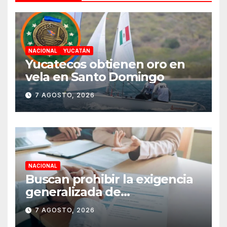
NACIONAL
YUCATÁN
Yucatecos obtienen oro en
vela en Santo Domingo
7 AGOSTO, 2026
NACIONAL
Buscan prohibir la exigencia
generalizada de
antecedentes penales para
7 AGOSTO, 2026
obtener empleo en México