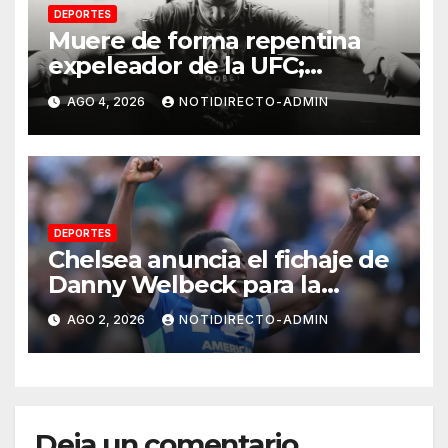
DEPORTES
Muere de forma repentina
expeleador de la UFC;
investigan las causas
AGO 4, 2026
NOTIDIRECTO-ADMIN
DEPORTES
Chelsea anuncia el fichaje de
Danny Welbeck para la
próxima temporada de
AGO 2, 2026
NOTIDIRECTO-ADMIN
Premier League
Deja un comentario