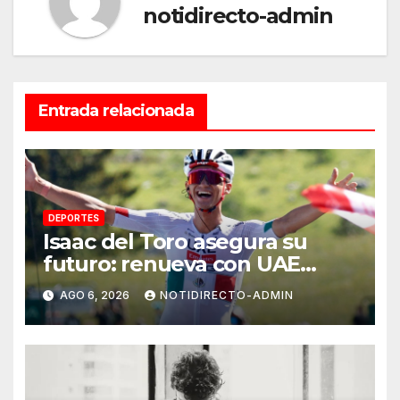
notidirecto-admin
Entrada relacionada
DEPORTES
Isaac del Toro asegura su
futuro: renueva con UAE
Team Emirates hasta 2031
AGO 6, 2026
NOTIDIRECTO-ADMIN