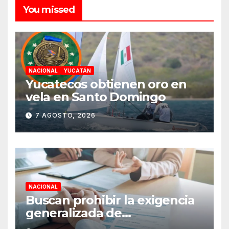
You missed
NACIONAL
YUCATÁN
Yucatecos obtienen oro en
vela en Santo Domingo
7 AGOSTO, 2026
NACIONAL
Buscan prohibir la exigencia
generalizada de
antecedentes penales para