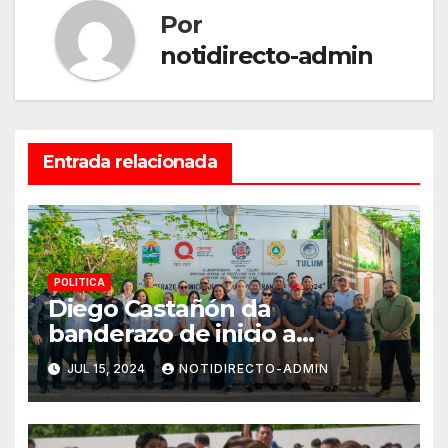
Por
notidirecto-admin
Entrada relacionada
POLITICA
Diego Castañón da
banderazo de inicio a
Operativo Verano Seguro
JUL 15, 2024
NOTIDIRECTO-ADMIN
2024