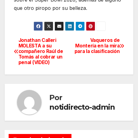
que otro piropo por su belleza.
Jonathan Calleri
Vaqueros de
Navegación
MOLESTA a su
Montería en la mira
compañero Raúl de
para la clasificación
de
Tomás al cobrar un
penal (VIDEO)
entradas
Por
notidirecto-admin