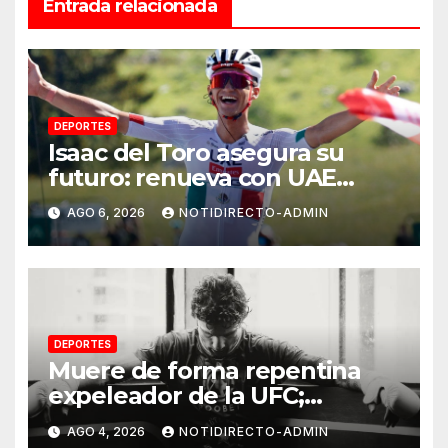
Entrada relacionada
DEPORTES
Isaac del Toro asegura su
futuro: renueva con UAE
Team Emirates hasta 2031
AGO 6, 2026
NOTIDIRECTO-ADMIN
DEPORTES
Muere de forma repentina
expeleador de la UFC;
investigan las causas
AGO 4, 2026
NOTIDIRECTO-ADMIN