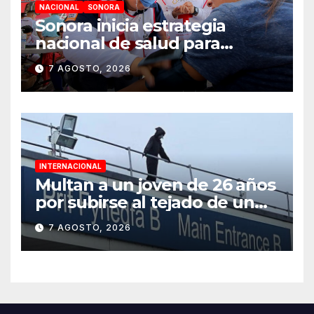
NACIONAL
SONORA
Sonora inicia estrategia
nacional de salud para
migrantes con vacunación y
7 AGOSTO, 2026
apoyo psicológico sin
importar su estatus
INTERNACIONAL
Multan a un joven de 26 años
por subirse al tejado de un
hospital disfrazado de “La
7 AGOSTO, 2026
Muerte” en Gales