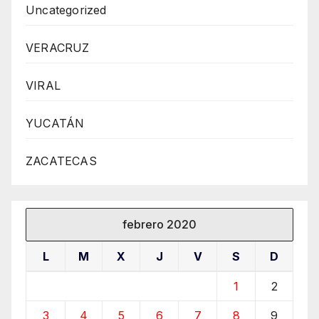
Uncategorized
VERACRUZ
VIRAL
YUCATÁN
ZACATECAS
febrero 2020
L
M
X
J
V
S
D
1
2
3
4
5
6
7
8
9