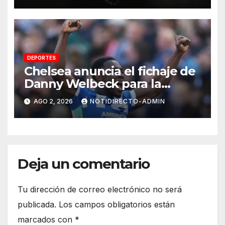
DEPORTES
Chelsea anuncia el fichaje de
Danny Welbeck para la
próxima temporada de
AGO 2, 2026
NOTIDIRECTO-ADMIN
Premier League
Deja un comentario
Tu dirección de correo electrónico no será
publicada.
Los campos obligatorios están
marcados con
*