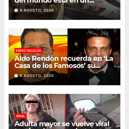
del mundo está en un
aeropuerto internacional y
9 AGOSTO, 2026
tiene a tres felinos
patrullando las puertas de
embarque
ESPECTACULOS
Aldo Rendón recuerda en ‘La
Casa de los Famosos’ su
encuentro con Luis Miguel
9 AGOSTO, 2026
VIRAL
Adulta mayor se vuelve viral