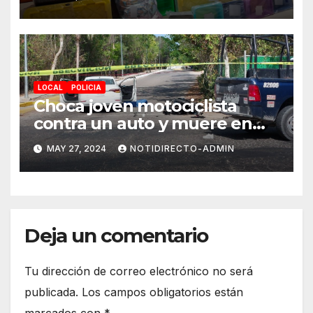
LOCAL
POLICIA
Choca joven motociclista
contra un auto y muere en
Playa del Carmen; hay una
MAY 27, 2024
NOTIDIRECTO-ADMIN
niña lesionada
Deja un comentario
Tu dirección de correo electrónico no será
publicada.
Los campos obligatorios están