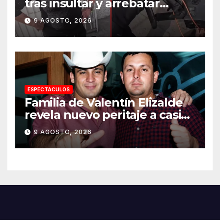
tras insultar y arrebatar
celular a repartidor
9 AGOSTO, 2026
ESPECTACULOS
Familia de Valentín Elizalde
revela nuevo peritaje a casi
20 años de su homîcîdîo
9 AGOSTO, 2026