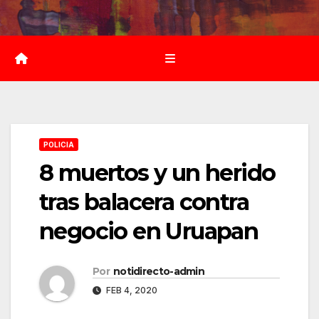
Saltar
al
contenido
POLICIA
8 muertos y un herido
tras balacera contra
negocio en Uruapan
Por
notidirecto-admin
FEB 4, 2020