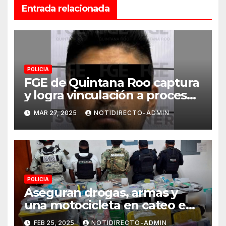
Entrada relacionada
POLICIA
FGE de Quintana Roo captura
y logra vinculación a proceso
para un masculino por
MAR 27, 2025
NOTIDIRECTO-ADMIN
prostitución ajena en Playa
del Carmen
POLICIA
Aseguran drogas, armas y
una motocicleta en cateo en
Solidaridad
FEB 25, 2025
NOTIDIRECTO-ADMIN