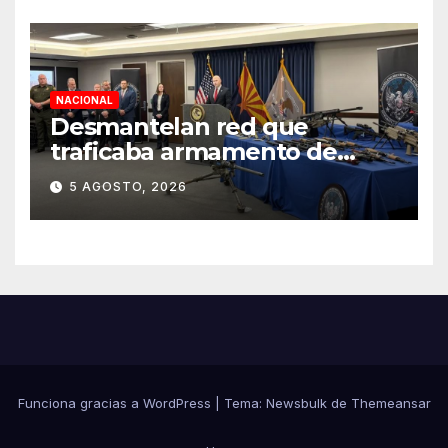
NACIONAL
Desmantelan red que
traficaba armamento de
Arizona a México
5 AGOSTO, 2026
Funciona gracias a WordPress
|
Tema:
Newsbulk
de
Themeansar