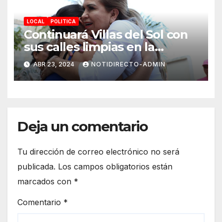
LOCAL
POLITICA
Continuará Villas del Sol con
sus calles limpias en la
renovación: Lili Campos
ABR 23, 2024
NOTIDIRECTO-ADMIN
Deja un comentario
Tu dirección de correo electrónico no será
publicada.
Los campos obligatorios están
marcados con
*
Comentario
*