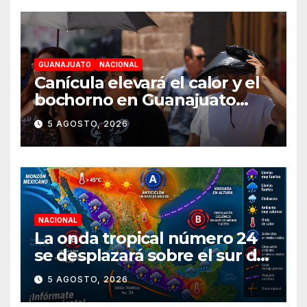
GUANAJUATO
NACIONAL
Canícula elevará el calor y el
bochorno en Guanajuato
durante agosto
5 AGOSTO, 2026
NACIONAL
La onda tropical número 24
se desplazará sobre el sur del
territorio nacional
5 AGOSTO, 2026