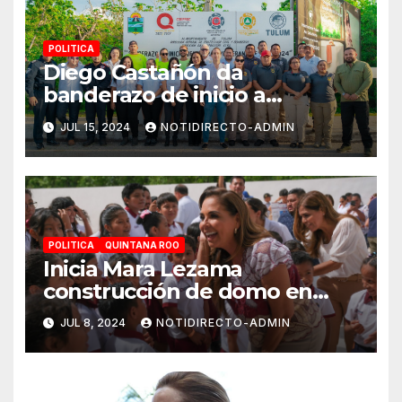
POLITICA
Diego Castañón da
banderazo de inicio a
Operativo Verano Seguro
JUL 15, 2024
NOTIDIRECTO-ADMIN
2024
POLITICA
QUINTANA ROO
Inicia Mara Lezama
construcción de domo en
Primaria “Ermilo Abreu
JUL 8, 2024
NOTIDIRECTO-ADMIN
Gómez” en Benito Juárez
para bienestar de alumnas y
alumnos