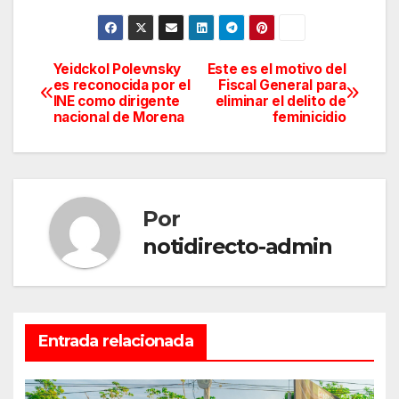
Yeidckol Polevnsky
Este es el motivo del
Navegación
es reconocida por el
Fiscal General para
INE como dirigente
eliminar el delito de
de
nacional de Morena
feminicidio
entradas
Por
notidirecto-admin
Entrada relacionada