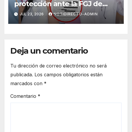
protección ante la FGJ de
CdMx por vîolêncîa mediática
JUL 23, 2026
NOTIDIRECTO-ADMIN
y psicológica de Masad
Altamimi, integrante de La
Casa de los Famosos
Deja un comentario
Tu dirección de correo electrónico no será
publicada.
Los campos obligatorios están
marcados con
*
Comentario
*