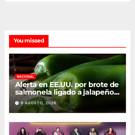
You missed
NACIONAL
Alerta en EE.UU. por brote de
salmonela ligado a jalapeños
mexicanos; reportan 345
6 AGOSTO, 2026
casos