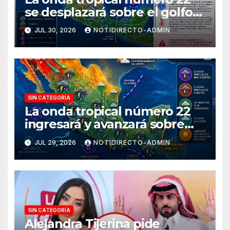
se desplazará sobre el golfo
de Tehuantepec y el sur del
JUL 30, 2026
NOTIDIRECTO-ADMIN
país
SIN CATEGORÍA
La onda tropical número 22
ingresará y avanzará sobre
México
JUL 29, 2026
NOTIDIRECTO-ADMIN
SIN CATEGORÍA
Alejandra Tijerina pide