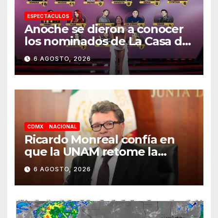
ESPECTACULOS
Anoche se dieron a conocer
los nominados de La Casa de
los Famosos México 2026 en
6 AGOSTO, 2026
la segunda semana
CDMX
NACIONAL
Ricardo Monreal confía en
que la UNAM retome la
normalidad e inicie el
6 AGOSTO, 2026
semestre mediante el
diálogo