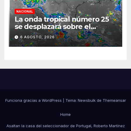
NACIONAL
La onda tropical número 25
se desplazará sobre el
sureste mexicano
6 AGOSTO, 2026
Funciona gracias a WordPress
|
Tema:
Newsbulk
de
Themeansar
Home
Asaltan la casa del seleccionador de Portugal, Roberto Martínez