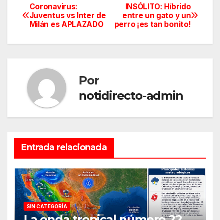
Coronavirus:
INSÓLITO: Híbrido
Navegación
Juventus vs Inter de
entre un gato y un
Milán es APLAZADO
perro ¡es tan bonito!
de
entradas
Por
notidirecto-admin
Entrada relacionada
SIN CATEGORÍA
La onda tropical número 22