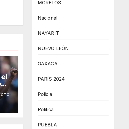
MORELOS
Nacional
NAYARIT
NUEVO LEÓN
OAXACA
 el
PARÍS 2024
y
Policia
ECTO-
ada
gue
Politica
PUEBLA