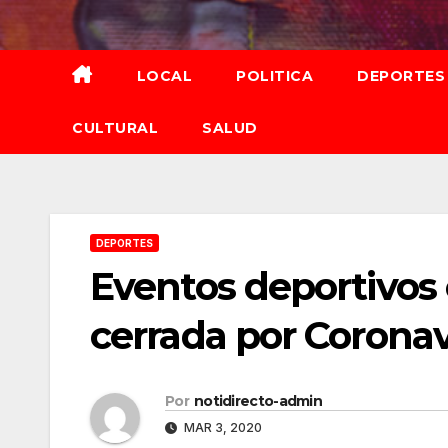
Saltar
al
contenido
LOCAL
POLITICA
DEPORTES
CULTURAL
SALUD
DEPORTES
Eventos deportivos
cerrada por Coronav
Por
notidirecto-admin
MAR 3, 2020