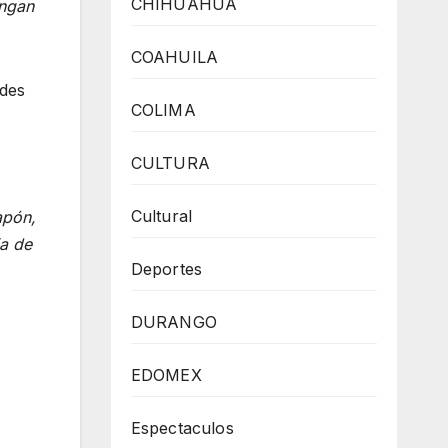
CHIHUAHUA
engan
COAHUILA
ades
COLIMA
CULTURA
Cultural
apón,
ia de
Deportes
DURANGO
EDOMEX
Espectaculos