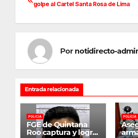
golpe al Cartel Santa Rosa de Lima
de
entradas
Por
notidirecto-admi
Entrada relacionada
POLICIA
POLICIA
FGE de Quintana
Aseg
Roo captura y logra
arma