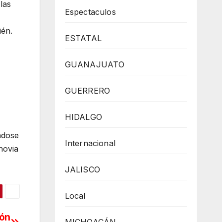
las
Espectaculos
én.
ESTATAL
GUANAJUATO
GUERRERO
HIDALGO
ndose
Internacional
novia
JALISCO
Local
ión