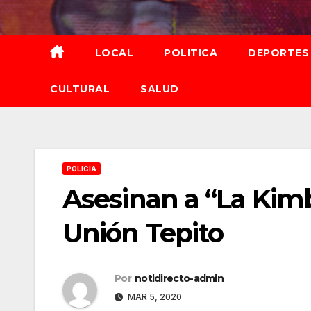
Saltar
al
contenido
LOCAL
POLITICA
DEPORTES
CULTURAL
SALUD
POLICIA
Asesinan a “La Kimb
Unión Tepito
Por
notidirecto-admin
MAR 5, 2020