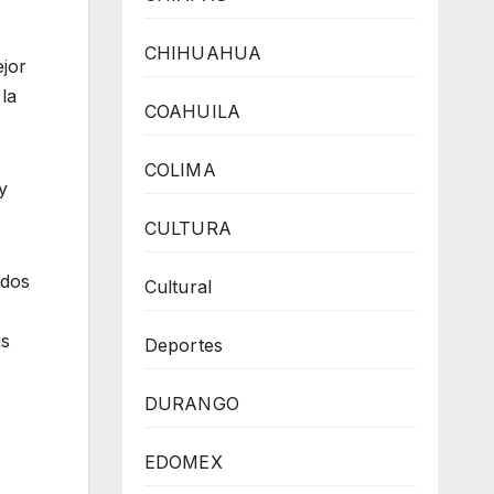
CHIHUAHUA
ejor
la
COAHUILA
COLIMA
y
CULTURA
ados
Cultural
as
Deportes
DURANGO
EDOMEX