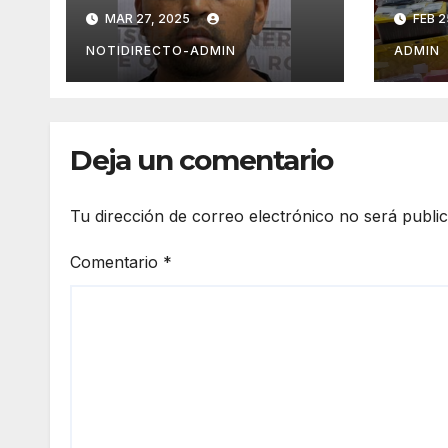
vinculación a
moto
MAR 27, 2025
FEB 2
proceso para un
cate
masculino por
Soli
NOTIDIRECTO-ADMIN
ADMIN
prostitución ajena
en Playa del
Carmen
Deja un comentario
Tu dirección de correo electrónico no será publi
Comentario
*