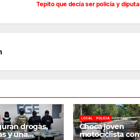
Tepito que decía ser policía y diput
n
LOCAL
POLICIA
uran drogas,
Choca joven
s y una
motociclista con