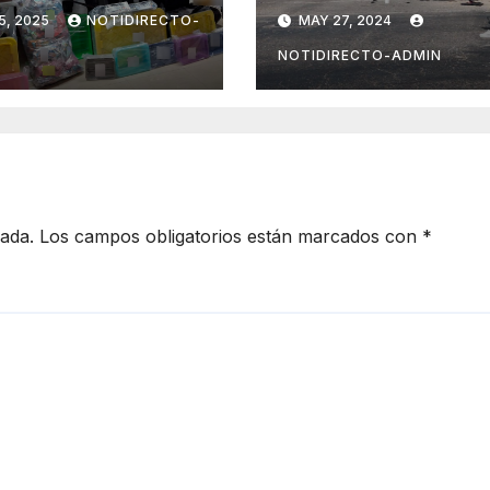
cicleta en
un auto y muere
5, 2025
NOTIDIRECTO-
MAY 27, 2024
o en
Playa del Carme
daridad
hay una niña
NOTIDIRECTO-ADMIN
lesionada
cada.
Los campos obligatorios están marcados con
*