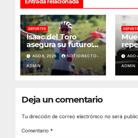
Entrada relacionada
DEPORTES
DEPORT
Isaac del Toro
Mue
asegura su futuro:
repe
renueva con UAE
expe
AGO 6, 2026
NOTIDIRECTO-
AGO 
Team Emirates
UFC;
hasta 2031
caus
ADMIN
ADMIN
Deja un comentario
Tu dirección de correo electrónico no será publi
Comentario
*