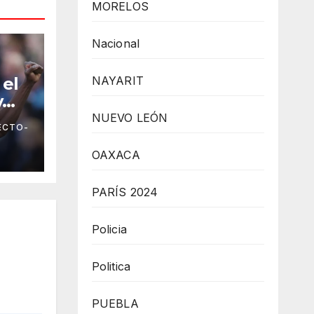
MORELOS
Nacional
 el
NAYARIT
y
NUEVO LEÓN
ECTO-
ada
gue
OAXACA
PARÍS 2024
Policia
Politica
PUEBLA