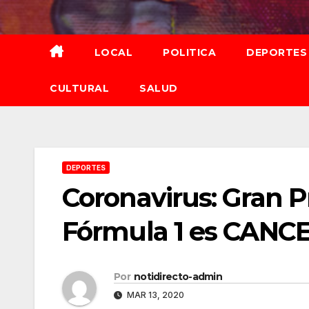
Saltar
al
contenido
LOCAL
POLITICA
DEPORTES
CULTURAL
SALUD
DEPORTES
Coronavirus: Gran P
Fórmula 1 es CAN
Por
notidirecto-admin
MAR 13, 2020