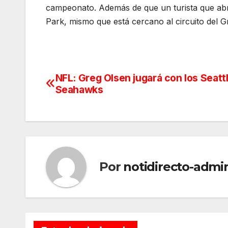
campeonato. Además de que un turista que abri
Park, mismo que está cercano al circuito del G
NFL: Greg Olsen jugará con los Seatt
Navegación
Seahawks
de
entradas
Por
notidirecto-admi