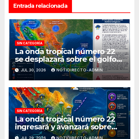
Entrada relacionada
SIN CATEGORÍA
La onda tropical número 22
se desplazará sobre el golfo
de Tehuantepec y el sur del
JUL 30, 2026
NOTIDIRECTO-ADMIN
país
SIN CATEGORÍA
La onda tropical número 22
ingresará y avanzará sobre
México
JUL 29, 2026
NOTIDIRECTO-ADMIN