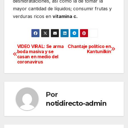
deshidrataciones, así como la de tomar la
mayor cantidad de líquidos; consumir frutas y
verduras ricos en
vitamina c.
VIDEO VIRAL: Se arma
Chantaje político en
Navegación
boda masiva y se
Kantunilkín
casan en medio del
de
coronavirus
entradas
Por
notidirecto-admin