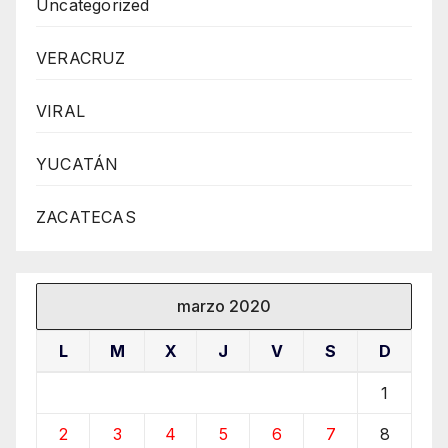
Uncategorized
VERACRUZ
VIRAL
YUCATÁN
ZACATECAS
marzo 2020
L
M
X
J
V
S
D
1
2
3
4
5
6
7
8