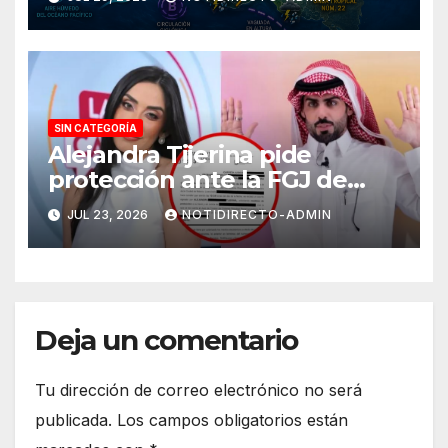
SIN CATEGORÍA
Alejandra Tijerina pide
protección ante la FGJ de
CdMx por vîolêncîa mediática
JUL 23, 2026
NOTIDIRECTO-ADMIN
y psicológica de Masad
Altamimi, integrante de La
Casa de los Famosos
Deja un comentario
Tu dirección de correo electrónico no será
publicada.
Los campos obligatorios están