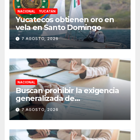
NACIONAL
YUCATÁN
Yucatecos obtienen oro en
vela en Santo Domingo
7 AGOSTO, 2026
NACIONAL
Buscan prohibir la exigencia
generalizada de
antecedentes penales para
7 AGOSTO, 2026
obtener empleo en México