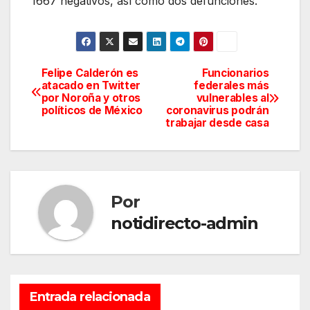
1667 negativos, así como dos defunciones.
Felipe Calderón es
Funcionarios
Navegación
atacado en Twitter
federales más
por Noroña y otros
vulnerables al
de
políticos de México
coronavirus podrán
trabajar desde casa
entradas
Por
notidirecto-admin
Entrada relacionada