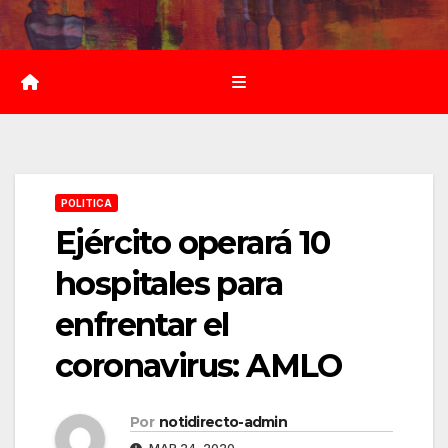
Saltar
al
contenido
POLITICA
Ejército operará 10
hospitales para
enfrentar el
coronavirus: AMLO
Por
notidirecto-admin