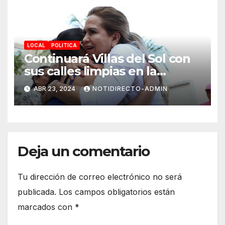
alumnos
LOCAL
POLITICA
Continuará Villas del Sol con
sus calles limpias en la
renovación: Lili Campos
ABR 23, 2024
NOTIDIRECTO-ADMIN
Deja un comentario
Tu dirección de correo electrónico no será
publicada.
Los campos obligatorios están
marcados con
*