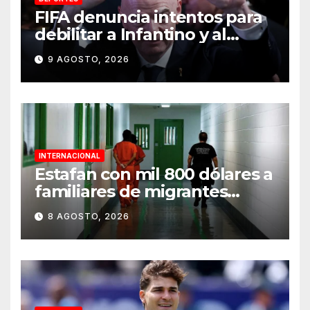
FIFA denuncia intentos para
debilitar a Infantino y al
propio organismo
9 AGOSTO, 2026
INTERNACIONAL
Estafan con mil 800 dólares a
familiares de migrantes
detenidos en Estados Unidos;
8 AGOSTO, 2026
prometen liberarlos