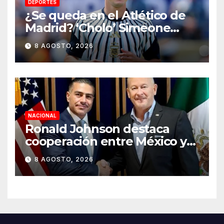
DEPORTES
¿Se queda en el Atlético de
Madrid? ‘Cholo’ Simeone
responde contundente sobre
8 AGOSTO, 2026
el futuro de Julián Álvarez
NACIONAL
Ronald Johnson destaca
cooperación entre México y
EU para la seguridad en
8 AGOSTO, 2026
región aguacatera de
Michoacán