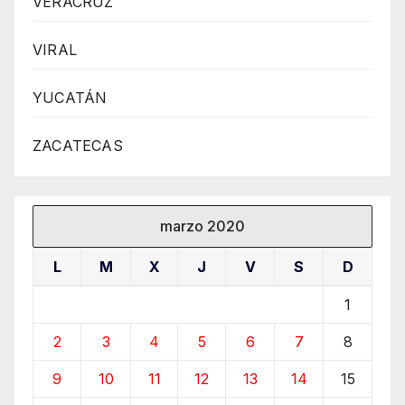
VERACRUZ
VIRAL
YUCATÁN
ZACATECAS
marzo 2020
L
M
X
J
V
S
D
1
2
3
4
5
6
7
8
9
10
11
12
13
14
15