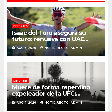
DEPORTES
Isaac del Toro asegura su
futuro: renueva con UAE
Team Emirates hasta 2031
AGO 6, 2026
NOTIDIRECTO-ADMIN
DEPORTES
Muere de forma repentina
expeleador de la UFC;
investigan las causas
AGO 4, 2026
NOTIDIRECTO-ADMIN