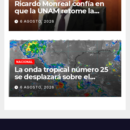
Ricardo Monreal confía en
que la UNAM retome la
normalidad e inicie el
6 AGOSTO, 2026
semestre mediante el
diálogo
NACIONAL
La onda tropical número 25
se desplazará sobre el
sureste mexicano
6 AGOSTO, 2026