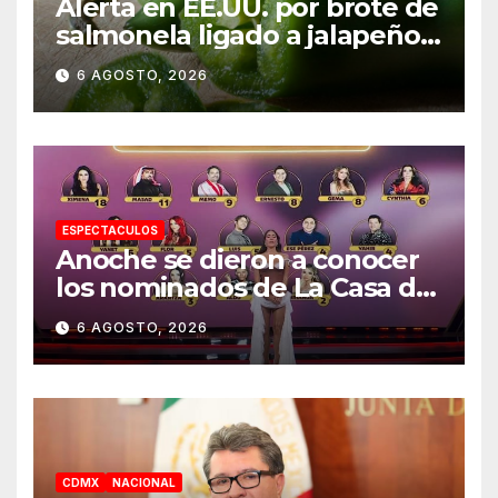
Alerta en EE.UU. por brote de
salmonela ligado a jalapeños
mexicanos; reportan 345
6 AGOSTO, 2026
casos
ESPECTACULOS
Anoche se dieron a conocer
los nominados de La Casa de
los Famosos México 2026 en
6 AGOSTO, 2026
la segunda semana
CDMX
NACIONAL