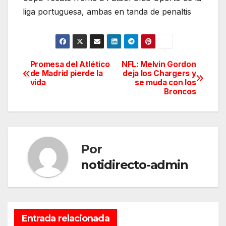
liga portuguesa, ambas en tanda de penaltis
Promesa del Atlético
NFL: Melvin Gordon
Navegación
de Madrid pierde la
deja los Chargers y
vida
se muda con los
de
Broncos
entradas
Por
notidirecto-admin
Entrada relacionada