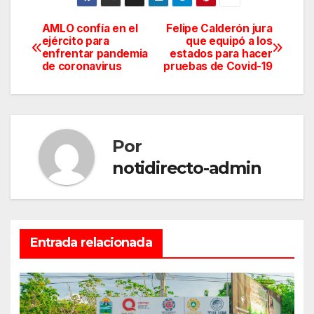
AMLO confía en el
Felipe Calderón jura
Navegación
ejército para
que equipó a los
enfrentar pandemia
estados para hacer
de
de coronavirus
pruebas de Covid-19
entradas
Por
notidirecto-admin
Entrada relacionada