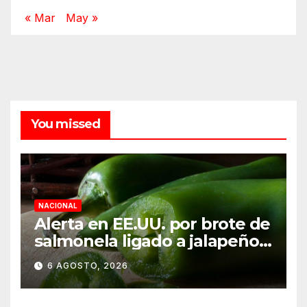
« Mar
May »
You missed
NACIONAL
Alerta en EE.UU. por brote de
salmonela ligado a jalapeños
mexicanos; reportan 345
6 AGOSTO, 2026
casos