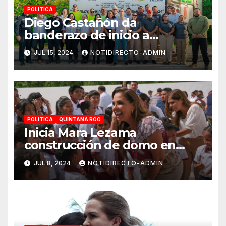
POLITICA
Diego Castañón da
banderazo de inicio a
Operativo Verano Seguro
JUL 15, 2024
NOTIDIRECTO-ADMIN
2024
POLITICA
QUINTANA ROO
Inicia Mara Lezama
construcción de domo en
Primaria “Ermilo Abreu
JUL 8, 2024
NOTIDIRECTO-ADMIN
Gómez” en Benito Juárez
para bienestar de alumnas y
alumnos