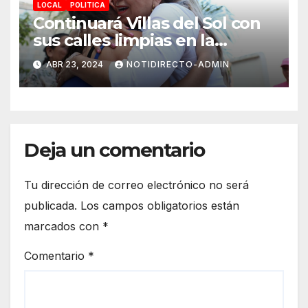
LOCAL
POLITICA
Continuará Villas del Sol con
sus calles limpias en la
renovación: Lili Campos
ABR 23, 2024
NOTIDIRECTO-ADMIN
Deja un comentario
Tu dirección de correo electrónico no será
publicada.
Los campos obligatorios están
marcados con
*
Comentario
*