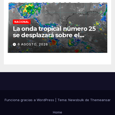
NACIONAL
La onda tropical número 25
se desplazará sobre el
sureste mexicano
6 AGOSTO, 2026
Funciona gracias a WordPress
|
Tema:
Newsbulk
de
Themeansar
Home