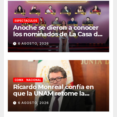
ESPECTACULOS
Anoche se dieron a conocer
los nominados de La Casa de
los Famosos México 2026 en
6 AGOSTO, 2026
la segunda semana
CDMX
NACIONAL
Ricardo Monreal confía en
que la UNAM retome la
normalidad e inicie el
6 AGOSTO, 2026
semestre mediante el
diálogo