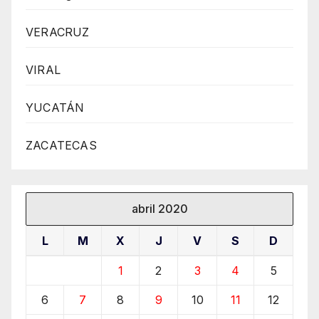
VERACRUZ
VIRAL
YUCATÁN
ZACATECAS
abril 2020
L
M
X
J
V
S
D
1
2
3
4
5
6
7
8
9
10
11
12