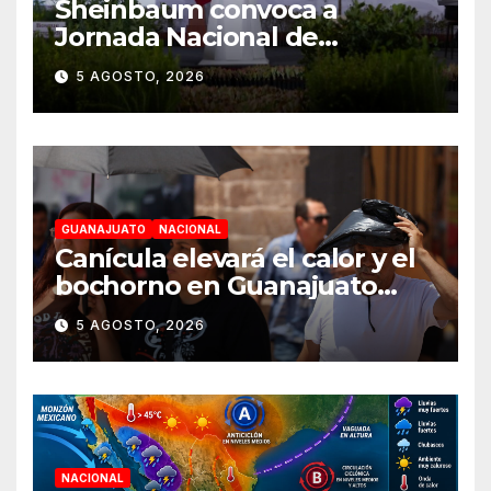
Sheinbaum convoca a
Jornada Nacional de
Reforestación el 9 de agosto
5 AGOSTO, 2026
GUANAJUATO
NACIONAL
Canícula elevará el calor y el
bochorno en Guanajuato
durante agosto
5 AGOSTO, 2026
NACIONAL