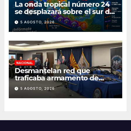
La onda tropical número 24
se desplazará sobre el sur del
territorio nacional
5 AGOSTO, 2026
NACIONAL
Desmantelan red que
traficaba armamento de
Arizona a México
5 AGOSTO, 2026