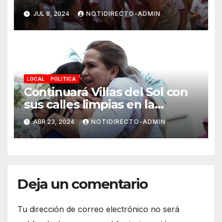
Primaria “Ermilo Abreu
JUL 8, 2024
NOTIDIRECTO-ADMIN
Gómez” en Benito Juárez
para bienestar de alumnas y
alumnos
LOCAL
POLITICA
Continuará Villas del Sol con
sus calles limpias en la
renovación: Lili Campos
ABR 23, 2024
NOTIDIRECTO-ADMIN
Deja un comentario
Tu dirección de correo electrónico no será