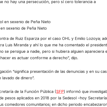
ue no hay una persecución, pero sí cero tolerancia a
l en sexenio de Peña Nieto
ontra de Ruiz Esparza por el caso OHL y Emilio Lozoya; a
tra Luis Miranda y ahí lo que me ha comentado el president
no se persigue a nadie, pero si hubiera alguien apareciera 
 hacer es actuar conforme a derecho”, dijo.
gación “significa presentación de las denuncias y en su ca
 lavado de dinero”.
retaría de la Función Pública (
SFP
) informó que investiga
 de pesos aplicados en 2018 por la Sedesol –hoy Secretaría
sus comedores comunitarios; en dicho periodo encabezaron