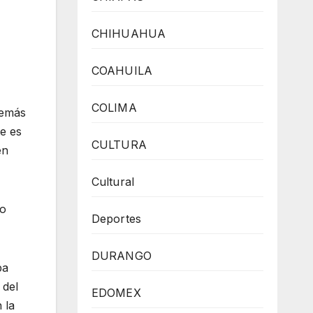
CHIHUAHUA
COAHUILA
COLIMA
demás
e es
CULTURA
en
Cultural
so
Deportes
DURANGO
ba
 del
EDOMEX
 la