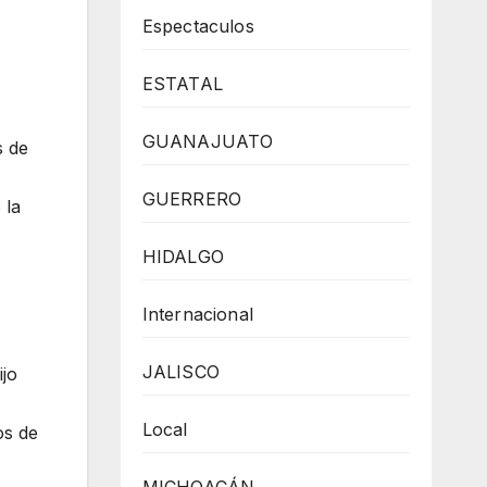
Espectaculos
ESTATAL
GUANAJUATO
s de
GUERRERO
 la
HIDALGO
Internacional
JALISCO
ijo
Local
os de