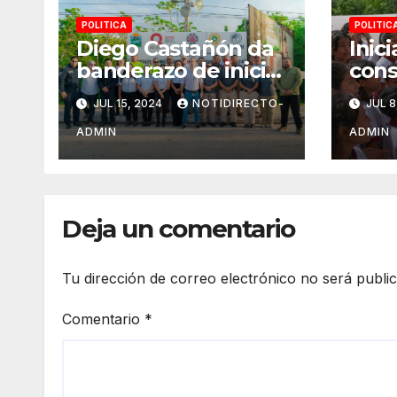
POLITICA
POLITIC
Diego Castañón da
Inic
banderazo de inicio
cons
a Operativo Verano
domo
JUL 15, 2024
NOTIDIRECTO-
JUL 8
Seguro 2024
“Erm
Góme
ADMIN
ADMIN
Juár
bien
alum
Deja un comentario
Tu dirección de correo electrónico no será publi
Comentario
*