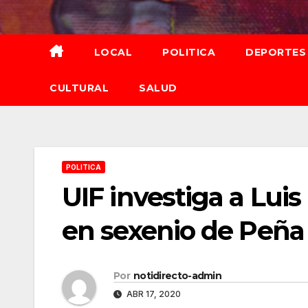
Saltar
al
contenido
LOCAL
POLITICA
DEPORTES
CULTURAL
SALUD
POLITICA
UIF investiga a Luis
en sexenio de Peña
Por
notidirecto-admin
ABR 17, 2020