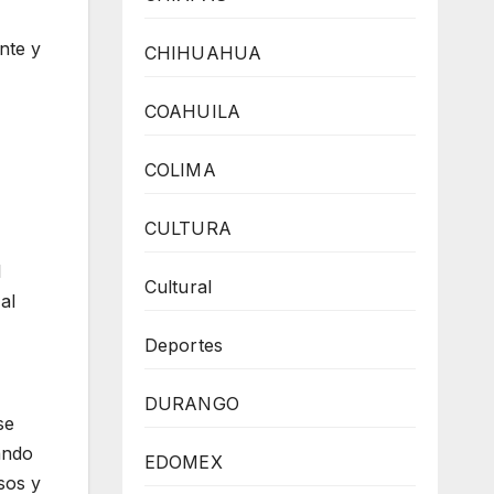
nte y
CHIHUAHUA
COAHUILA
COLIMA
CULTURA
l
Cultural
al
Deportes
DURANGO
se
ando
EDOMEX
sos y