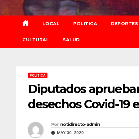
Saltar
al
contenido
LOCAL
POLITICA
DEPORTES
CULTURAL
SALUD
POLITICA
Diputados aprueban
desechos Covid-19
Por
notidirecto-admin
MAY 30, 2020