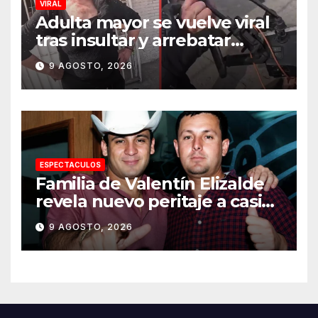
VIRAL
Adulta mayor se vuelve viral
tras insultar y arrebatar
celular a repartidor
9 AGOSTO, 2026
ESPECTACULOS
Familia de Valentín Elizalde
revela nuevo peritaje a casi
20 años de su homîcîdîo
9 AGOSTO, 2026