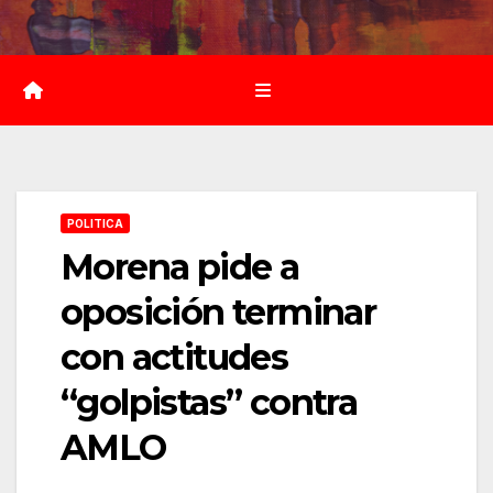
Saltar
al
contenido
POLITICA
Morena pide a
oposición terminar
con actitudes
“golpistas” contra
AMLO