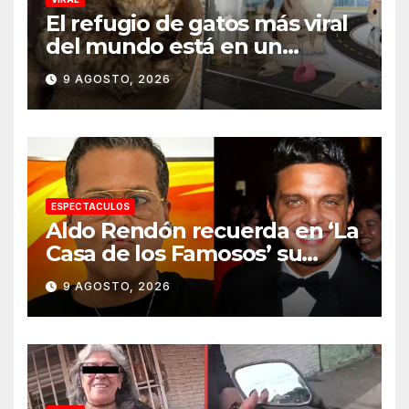
El refugio de gatos más viral
del mundo está en un
aeropuerto internacional y
9 AGOSTO, 2026
tiene a tres felinos
patrullando las puertas de
embarque
ESPECTACULOS
Aldo Rendón recuerda en ‘La
Casa de los Famosos’ su
encuentro con Luis Miguel
9 AGOSTO, 2026