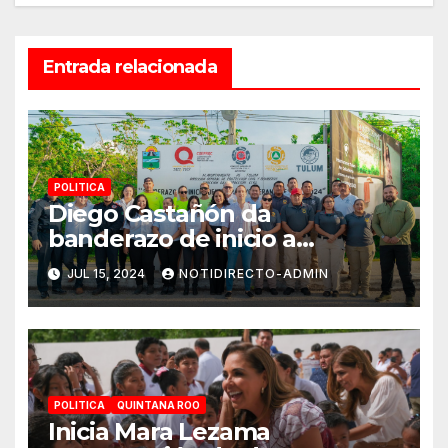
Entrada relacionada
POLITICA
Diego Castañón da
banderazo de inicio a
Operativo Verano Seguro
JUL 15, 2024
NOTIDIRECTO-ADMIN
2024
POLITICA
QUINTANA ROO
Inicia Mara Lezama