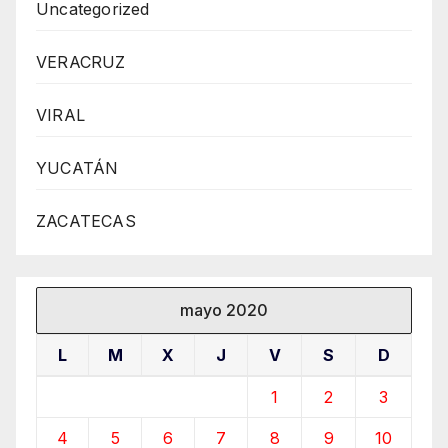
Uncategorized
VERACRUZ
VIRAL
YUCATÁN
ZACATECAS
mayo 2020
L
M
X
J
V
S
D
1
2
3
4
5
6
7
8
9
10