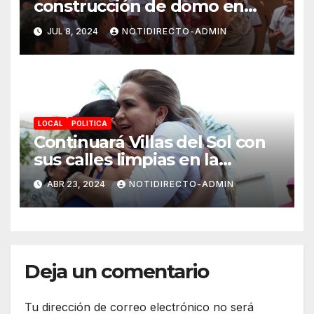
construcción de domo en
Primaria “Ermilo Abreu
JUL 8, 2024
NOTIDIRECTO-ADMIN
Gómez” en Benito Juárez
para bienestar de alumnas y
alumnos
LOCAL
POLITICA
Continuará Villas del Sol con
sus calles limpias en la
renovación: Lili Campos
ABR 23, 2024
NOTIDIRECTO-ADMIN
Deja un comentario
Tu dirección de correo electrónico no será