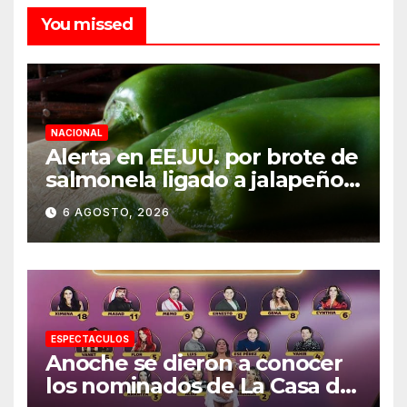
You missed
NACIONAL
Alerta en EE.UU. por brote de
salmonela ligado a jalapeños
mexicanos; reportan 345
6 AGOSTO, 2026
casos
ESPECTACULOS
Anoche se dieron a conocer
los nominados de La Casa de