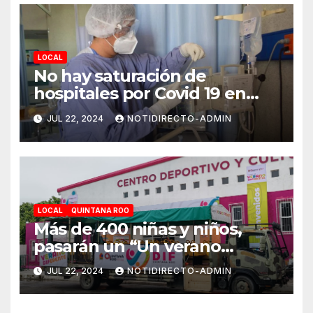
LOCAL
No hay saturación de
hospitales por Covid 19 en
Playa del Carmen
JUL 22, 2024
NOTIDIRECTO-ADMIN
LOCAL
QUINTANA ROO
Más de 400 niñas y niños,
pasarán un “Un verano
DIFerente” en Chetumal:
JUL 22, 2024
NOTIDIRECTO-ADMIN
Mara Lezama