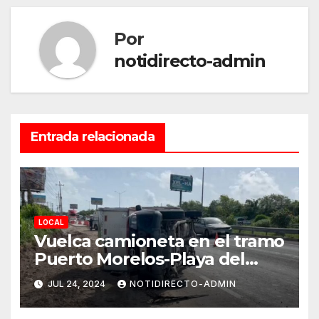
Por
notidirecto-admin
Entrada relacionada
LOCAL
Vuelca camioneta en el tramo
Puerto Morelos-Playa del
Carmen
JUL 24, 2024
NOTIDIRECTO-ADMIN