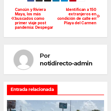
Cancún y Riviera
Identifican a 150
Navegación
Maya, los más
extranjeros en
buscados como
condición de calle en
de
primer viaje post
Playa del Carmen
pandemia: Despegar
entradas
Por
notidirecto-admin
Entrada relacionada