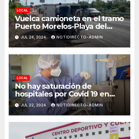
LOCAL
Vuelca camioneta en el tramo
Puerto Morelos-Playa del
Carmen
JUL 24, 2024
NOTIDIRECTO-ADMIN
LOCAL
No hay saturación de
hospitales por Covid 19 en
Playa del Carmen
JUL 22, 2024
NOTIDIRECTO-ADMIN