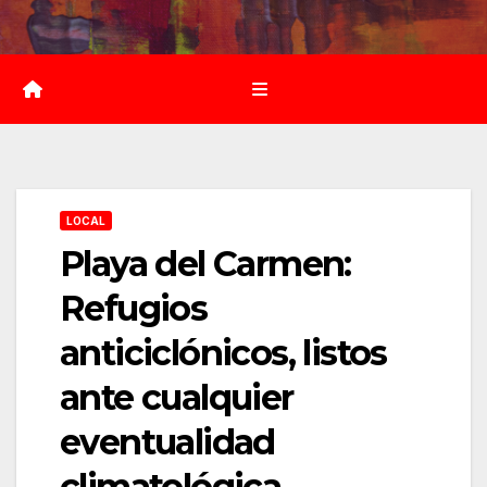
Saltar
al
contenido
LOCAL
Playa del Carmen:
Refugios
anticiclónicos, listos
ante cualquier
eventualidad
climatológica