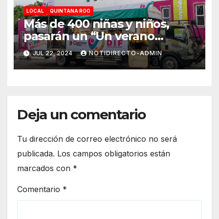
LOCAL
QUINTANA ROO
Más de 400 niñas y niños,
pasarán un “Un verano
DIFerente” en Chetumal:
JUL 22, 2024
NOTIDIRECTO-ADMIN
Mara Lezama
Deja un comentario
Tu dirección de correo electrónico no será
publicada.
Los campos obligatorios están
marcados con
*
Comentario
*