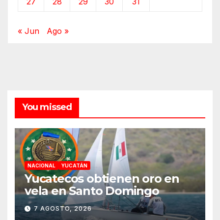
27
28
29
30
31
« Jun
Ago »
You missed
NACIONAL
YUCATÁN
Yucatecos obtienen oro en
vela en Santo Domingo
7 AGOSTO, 2026