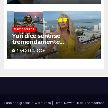
ESPECTACULOS
Yuri dice sentirse
tremendamente
emocionada sobre su estatua
7 AGOSTO, 2026
que le harán en Veracruz
Funciona gracias a WordPress
|
Tema:
Newsbulk
de
Themeansar