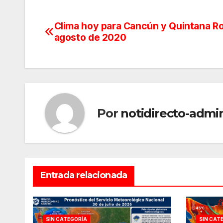
Clima hoy para Cancún y Quintana Ro
Navegación
agosto de 2020
de
entradas
Por
notidirecto-admi
Entrada relacionada
SIN CATEGORÍA
SIN CAT