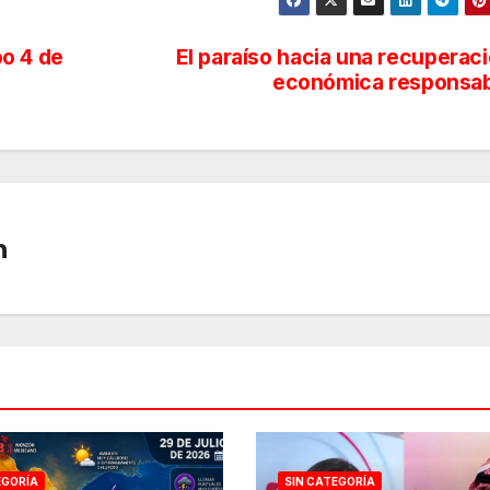
o 4 de
El paraíso hacia una recuperac
económica responsab
n
EGORÍA
SIN CATEGORÍA