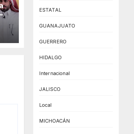
a
ESTATAL
GUANAJUATO
cîa
GUERRERO
,
a
HIDALGO
Internacional
JALISCO
Local
MICHOACÁN