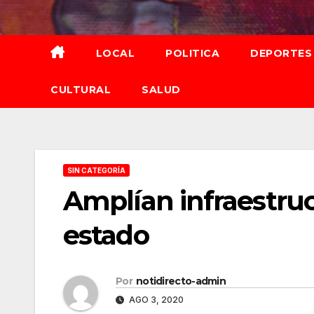
Saltar
al
contenido
LOCAL
POLITICA
DEPORTES
CULTURAL
SALUD
SIN CATEGORÍA
Amplían infraestruc
estado
Por
notidirecto-admin
AGO 3, 2020