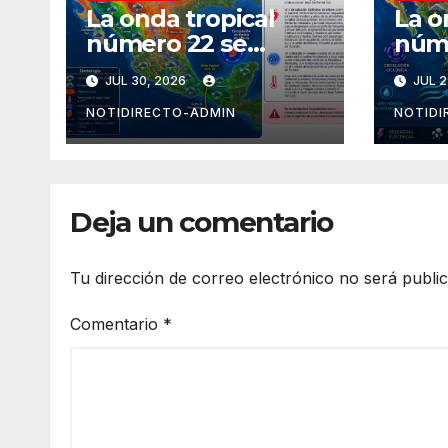
La onda tropical
La o
número 22 se
núm
desplazará sobre el
ingr
JUL 30, 2026
JUL 2
golfo de
avan
Tehuantepec y el
Méx
NOTIDIRECTO-ADMIN
NOTIDI
sur del país
Deja un comentario
Tu dirección de correo electrónico no será publi
Comentario
*