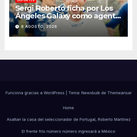
Sergi Roberto ficha por Los
Ángeles Galaxy como agente
libre hasta 2028
8 AGOSTO, 2026
Funciona gracias a WordPress
|
Tema:
Newsbulk
de
Themeansar
Home
Asaltan la casa del seleccionador de Portugal, Roberto Martínez
El frente frío número número ingresará a México