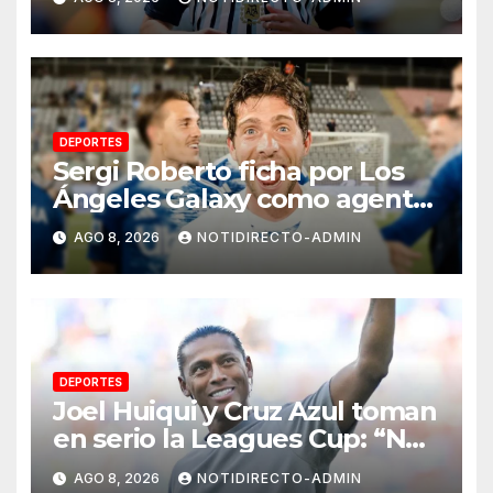
el futuro de Julián Álvarez
DEPORTES
Sergi Roberto ficha por Los
Ángeles Galaxy como agente
libre hasta 2028
AGO 8, 2026
NOTIDIRECTO-ADMIN
DEPORTES
Joel Huiqui y Cruz Azul toman
en serio la Leagues Cup: “Nos
hemos propuesto metas muy
AGO 8, 2026
NOTIDIRECTO-ADMIN