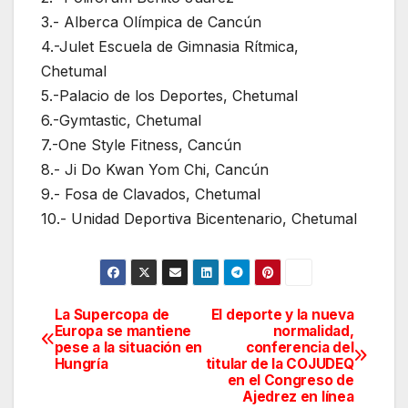
3.- Alberca Olímpica de Cancún
4.-Julet Escuela de Gimnasia Rítmica,
Chetumal
5.-Palacio de los Deportes, Chetumal
6.-Gymtastic, Chetumal
7.-One Style Fitness, Cancún
8.- Ji Do Kwan Yom Chi, Cancún
9.- Fosa de Clavados, Chetumal
10.- Unidad Deportiva Bicentenario, Chetumal
La Supercopa de
El deporte y la nueva
Navegación
Europa se mantiene
normalidad,
pese a la situación en
conferencia del
de
Hungría
titular de la COJUDEQ
en el Congreso de
entradas
Ajedrez en línea