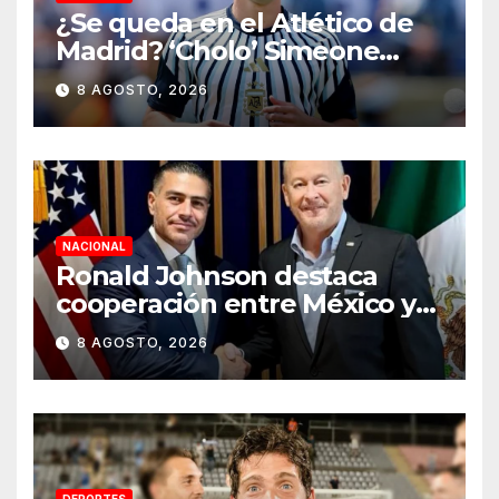
¿Se queda en el Atlético de
Madrid? ‘Cholo’ Simeone
responde contundente sobre
8 AGOSTO, 2026
el futuro de Julián Álvarez
NACIONAL
Ronald Johnson destaca
cooperación entre México y
EU para la seguridad en
8 AGOSTO, 2026
región aguacatera de
Michoacán
DEPORTES