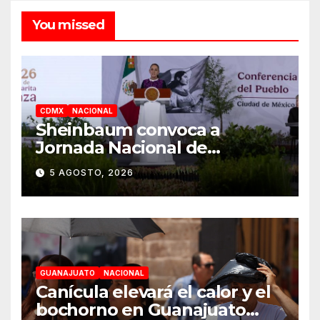
You missed
CDMX
NACIONAL
Sheinbaum convoca a
Jornada Nacional de
Reforestación el 9 de agosto
5 AGOSTO, 2026
GUANAJUATO
NACIONAL
Canícula elevará el calor y el
bochorno en Guanajuato