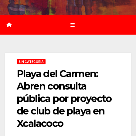
Saltar
al
contenido
SIN CATEGORÍA
Playa del Carmen:
Abren consulta
pública por proyecto
de club de playa en
Xcalacoco