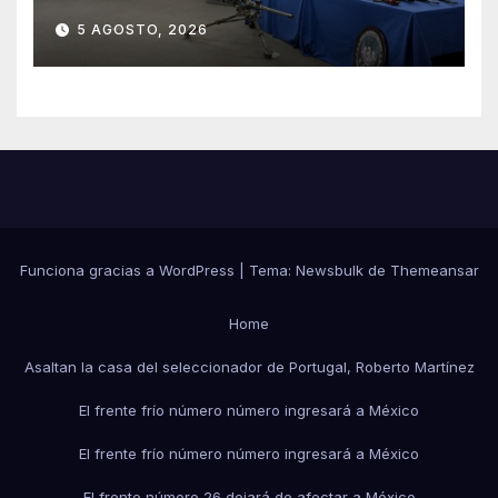
Arizona a México
5 AGOSTO, 2026
Funciona gracias a WordPress
|
Tema:
Newsbulk
de
Themeansar
Home
Asaltan la casa del seleccionador de Portugal, Roberto Martínez
El frente frío número número ingresará a México
El frente frío número número ingresará a México
El frente número 26 dejará de afectar a México