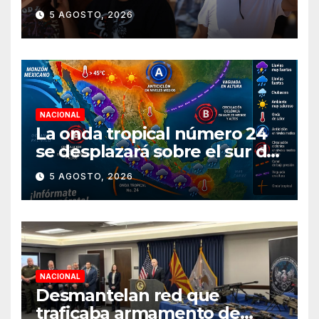
durante agosto
5 AGOSTO, 2026
NACIONAL
La onda tropical número 24
se desplazará sobre el sur del
territorio nacional
5 AGOSTO, 2026
NACIONAL
Desmantelan red que
traficaba armamento de