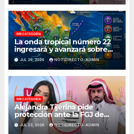
SIN CATEGORÍA
La onda tropical número 22
ingresará y avanzará sobre
México
JUL 29, 2026
NOTIDIRECTO-ADMIN
SIN CATEGORÍA
Alejandra Tijerina pide
protección ante la FGJ de
CdMx por vîolêncîa mediática
JUL 23, 2026
NOTIDIRECTO-ADMIN
y psicológica de Masad