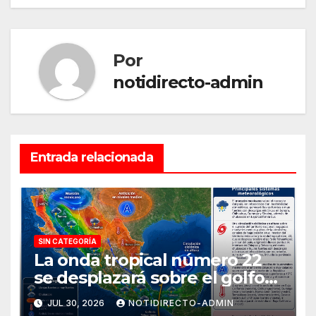
Por
notidirecto-admin
Entrada relacionada
SIN CATEGORÍA
La onda tropical número 22
se desplazará sobre el golfo
de Tehuantepec y el sur del
JUL 30, 2026
NOTIDIRECTO-ADMIN
país