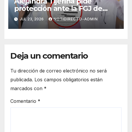
Alejandra Tijerina pide
protección ante la FGJ de
CdMx por vîolêncîa mediática
JUL 23, 2026
NOTIDIRECTO-ADMIN
y psicológica de Masad
Altamimi, integrante de La
Casa de los Famosos
Deja un comentario
Tu dirección de correo electrónico no será
publicada.
Los campos obligatorios están
marcados con
*
Comentario
*