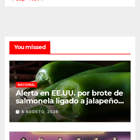
You missed
NACIONAL
Alerta en EE.UU. por brote de
salmonela ligado a jalapeños
mexicanos; reportan 345
6 AGOSTO, 2026
casos