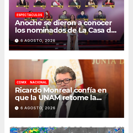
ESPECTACULOS
Anoche se dieron a conocer
los nominados de La Casa de
los Famosos México 2026 en
6 AGOSTO, 2026
la segunda semana
CDMX
NACIONAL
Ricardo Monreal confía en
que la UNAM retome la
normalidad e inicie el
6 AGOSTO, 2026
semestre mediante el
diálogo