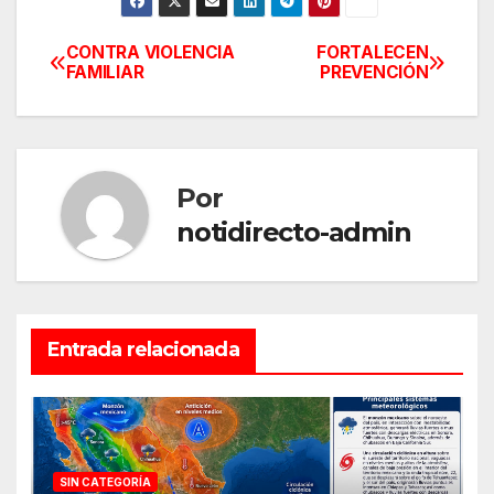
CONTRA VIOLENCIA
FORTALECEN
Navegación
FAMILIAR
PREVENCIÓN
de
entradas
Por
notidirecto-admin
Entrada relacionada
SIN CATEGORÍA