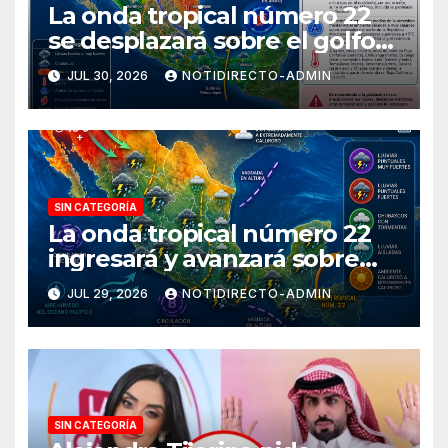
La onda tropical número 22
se desplazará sobre el golfo
de Tehuantepec y el sur del
JUL 30, 2026
NOTIDIRECTO-ADMIN
país
SIN CATEGORÍA
La onda tropical número 22
ingresará y avanzará sobre
México
JUL 29, 2026
NOTIDIRECTO-ADMIN
SIN CATEGORÍA