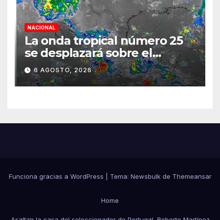
NACIONAL
La onda tropical número 25
se desplazará sobre el
sureste mexicano
6 AGOSTO, 2026
Funciona gracias a WordPress
|
Tema:
Newsbulk
de
Themeansar
Home
Asaltan la casa del seleccionador de Portugal, Roberto Martínez