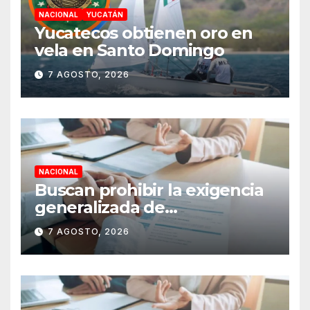
NACIONAL
YUCATÁN
Yucatecos obtienen oro en
vela en Santo Domingo
7 AGOSTO, 2026
NACIONAL
Buscan prohibir la exigencia
generalizada de
antecedentes penales para
7 AGOSTO, 2026
obtener empleo en México