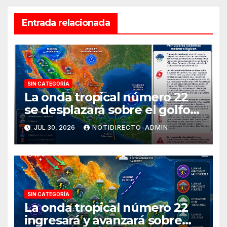
Entrada relacionada
SIN CATEGORÍA
La onda tropical número 22
se desplazará sobre el golfo
de Tehuantepec y el sur del
JUL 30, 2026
NOTIDIRECTO-ADMIN
país
SIN CATEGORÍA
La onda tropical número 22
ingresará y avanzará sobre