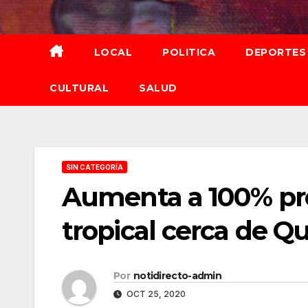
Saltar
al
contenido
LOCAL
POLITICA
DEPORTES
CULTURAL
SALUD
SIN CATEGORÍA
Aumenta a 100% pro
tropical cerca de Q
Por
notidirecto-admin
OCT 25, 2020