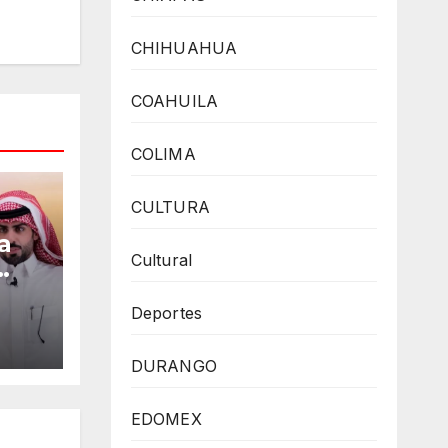
CHIHUAHUA
COAHUILA
COLIMA
CULTURA
a
Cultural
Deportes
cîa
DURANGO
,
a
EDOMEX