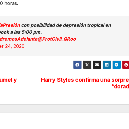
0 horas.
jaPresión
con posibilidad de depresión tropical en
ook a las 5:00 pm.
ldremosAdelante
@ProtCivil_QRoo
er 24, 2020
zumel y
Harry Styles confirma una sorpr
“dora