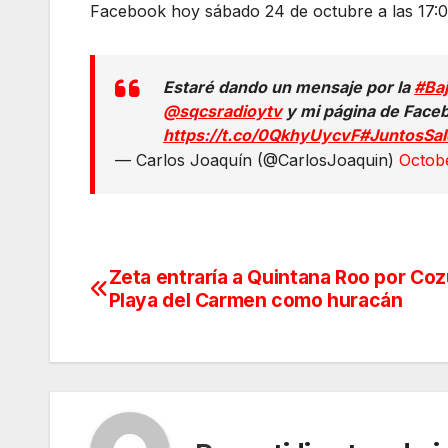
Facebook hoy sábado 24 de octubre a las 17:0
Estaré dando un mensaje por la
#Ba
@sqcsradioytv
y mi página de Faceb
https://t.co/0QkhyUycvF
#JuntosSa
— Carlos Joaquín (@CarlosJoaquin)
Octob
Zeta entraría a Quintana Roo por Co
Navegación
Playa del Carmen como huracán
de
entradas