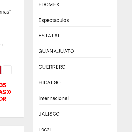
EDOMEX
anas”
Espectaculos
ESTATAL
en
GUANAJUATO
GUERRERO
HIDALGO
35
AS
OR
Internacional
JALISCO
Local