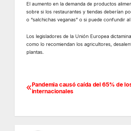
El aumento en la demanda de productos alimen
sobre si los restaurantes y tiendas deberían 
o “salchichas veganas” o si puede confundir a
Los legisladores de la Unión Europea dictaminar
como lo recomiendan los agricultores, desalen
plantas.
Pandemia causó caída del 65% de los
Navegación
internacionales
de
entradas