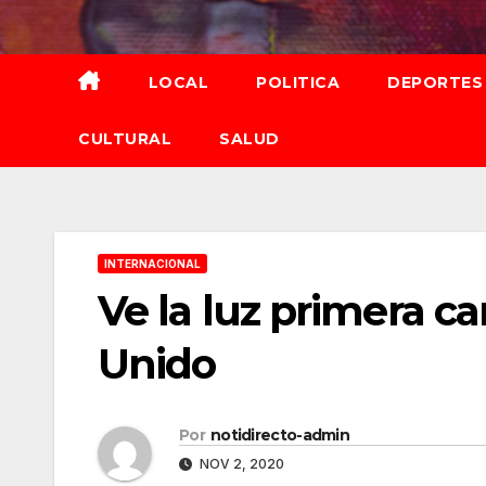
Saltar
al
contenido
LOCAL
POLITICA
DEPORTES
CULTURAL
SALUD
INTERNACIONAL
Ve la luz primera c
Unido
Por
notidirecto-admin
NOV 2, 2020