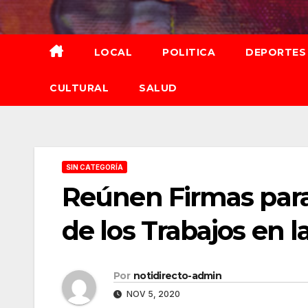
Saltar
al
contenido
LOCAL
POLITICA
DEPORTES
CULTURAL
SALUD
SIN CATEGORÍA
Reúnen Firmas para
de los Trabajos en 
Por
notidirecto-admin
NOV 5, 2020