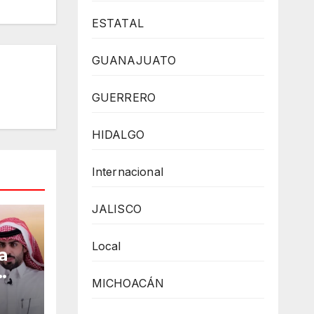
ESTATAL
GUANAJUATO
GUERRERO
HIDALGO
Internacional
JALISCO
Local
a
MICHOACÁN
cîa