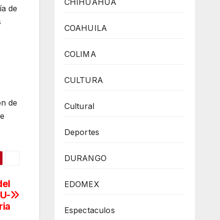
CHIHUAHUA
ía de
s
COAHUILA
COLIMA
CULTURA
ón de
Cultural
de
Deportes
DURANGO
del
EDOMEX
DU-
ria
Espectaculos