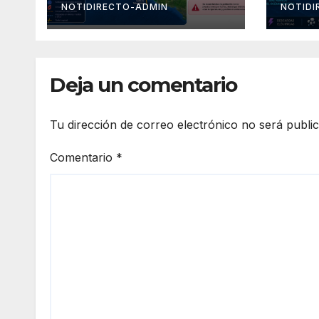
Tehuantepec y el
Méx
NOTIDIRECTO-ADMIN
NOTIDI
sur del país
Deja un comentario
Tu dirección de correo electrónico no será publi
Comentario
*