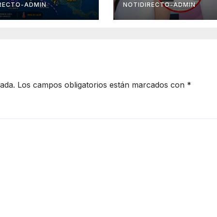
ico
mediática y
RECTO-ADMIN
NOTIDIRECTO-ADMIN
psicológica de
Masad Altamimi
integrante de L
Casa de los
Famosos
cada.
Los campos obligatorios están marcados con
*