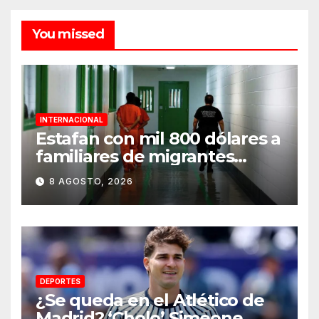
You missed
INTERNACIONAL
Estafan con mil 800 dólares a
familiares de migrantes
detenidos en Estados Unidos;
8 AGOSTO, 2026
prometen liberarlos
DEPORTES
¿Se queda en el Atlético de
Madrid? ‘Cholo’ Simeone