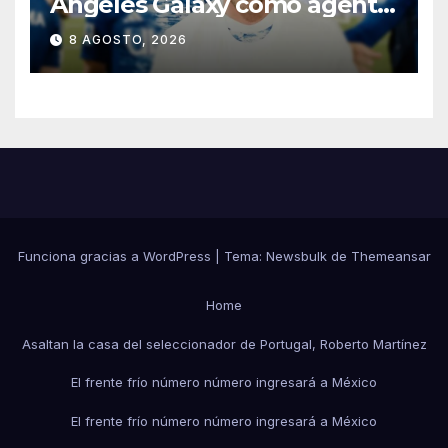
Ángeles Galaxy como agente
libre hasta 2028
8 AGOSTO, 2026
Funciona gracias a WordPress
|
Tema:
Newsbulk
de
Themeansar
Home
Asaltan la casa del seleccionador de Portugal, Roberto Martínez
El frente frío número número ingresará a México
El frente frío número número ingresará a México