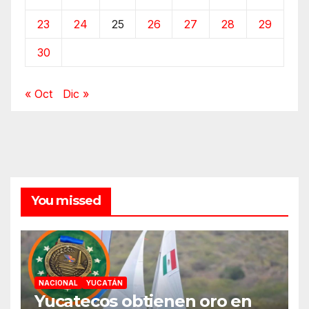
23
24
25
26
27
28
29
30
« Oct
Dic »
You missed
NACIONAL
YUCATÁN
Yucatecos obtienen oro en