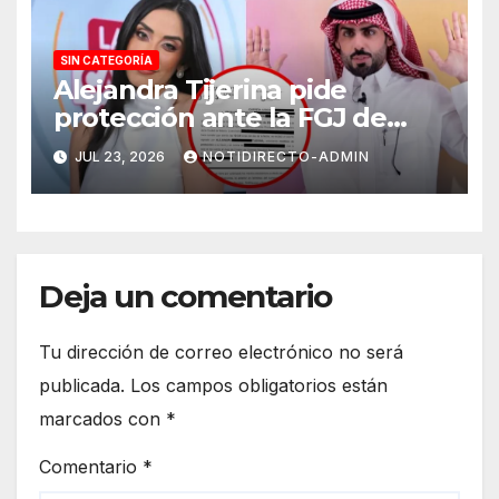
SIN CATEGORÍA
Alejandra Tijerina pide
protección ante la FGJ de
CdMx por vîolêncîa mediática
JUL 23, 2026
NOTIDIRECTO-ADMIN
y psicológica de Masad
Altamimi, integrante de La
Casa de los Famosos
Deja un comentario
Tu dirección de correo electrónico no será
publicada.
Los campos obligatorios están
marcados con
*
Comentario
*