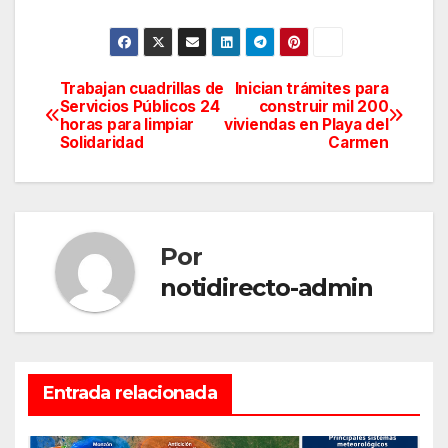
Trabajan cuadrillas de
Inician trámites para
Navegación
Servicios Públicos 24
construir mil 200
horas para limpiar
viviendas en Playa del
de
Solidaridad
Carmen
entradas
Por
notidirecto-admin
Entrada relacionada