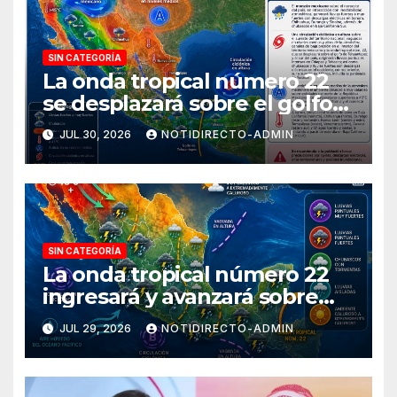
SIN CATEGORÍA
La onda tropical número 22
se desplazará sobre el golfo
de Tehuantepec y el sur del
JUL 30, 2026
NOTIDIRECTO-ADMIN
país
SIN CATEGORÍA
La onda tropical número 22
ingresará y avanzará sobre
México
JUL 29, 2026
NOTIDIRECTO-ADMIN