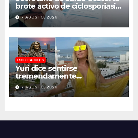
brote activo de ciclosporiasis
en México y pide tranquilidad
7 AGOSTO, 2026
a la población
ESPECTACULOS
Yuri dice sentirse
tremendamente
emocionada sobre su estatua
7 AGOSTO, 2026
que le harán en Veracruz