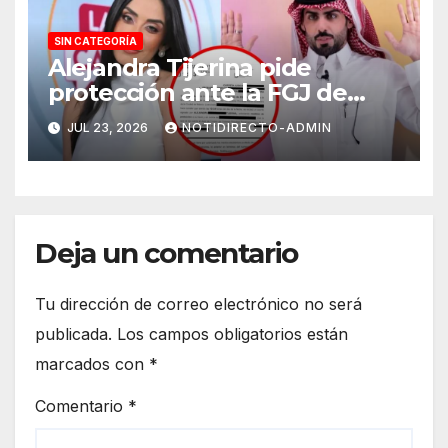
SIN CATEGORÍA
Alejandra Tijerina pide
protección ante la FGJ de
CdMx por vîolêncîa mediática
JUL 23, 2026
NOTIDIRECTO-ADMIN
y psicológica de Masad
Altamimi, integrante de La
Casa de los Famosos
Deja un comentario
Tu dirección de correo electrónico no será
publicada.
Los campos obligatorios están
marcados con
*
Comentario
*