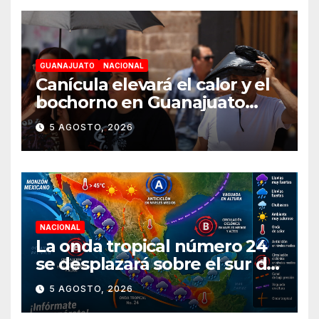
GUANAJUATO
NACIONAL
Canícula elevará el calor y el
bochorno en Guanajuato
durante agosto
5 AGOSTO, 2026
NACIONAL
La onda tropical número 24
se desplazará sobre el sur del
territorio nacional
5 AGOSTO, 2026