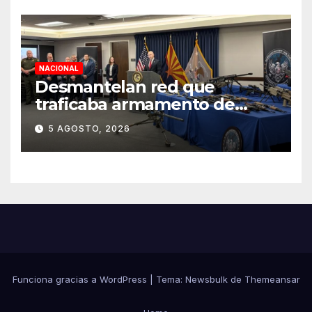
NACIONAL
Desmantelan red que
traficaba armamento de
Arizona a México
5 AGOSTO, 2026
Funciona gracias a WordPress
|
Tema:
Newsbulk
de
Themeansar