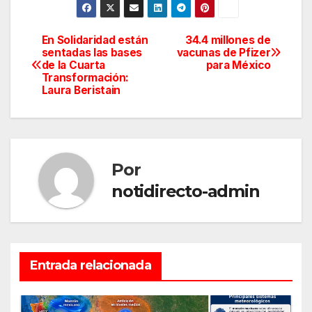
En Solidaridad están
34.4 millones de
Navegación
sentadas las bases
vacunas de Pfizer
de la Cuarta
para México
de
Transformación:
Laura Beristain
entradas
Por
notidirecto-admin
Entrada relacionada