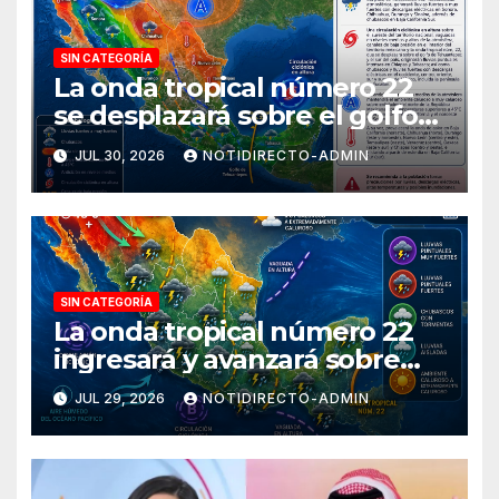
SIN CATEGORÍA
La onda tropical número 22
se desplazará sobre el golfo
de Tehuantepec y el sur del
JUL 30, 2026
NOTIDIRECTO-ADMIN
país
SIN CATEGORÍA
La onda tropical número 22
ingresará y avanzará sobre
México
JUL 29, 2026
NOTIDIRECTO-ADMIN