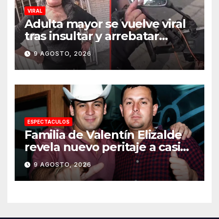
VIRAL
Adulta mayor se vuelve viral
tras insultar y arrebatar
celular a repartidor
9 AGOSTO, 2026
ESPECTACULOS
Familia de Valentín Elizalde
revela nuevo peritaje a casi
20 años de su homîcîdîo
9 AGOSTO, 2026