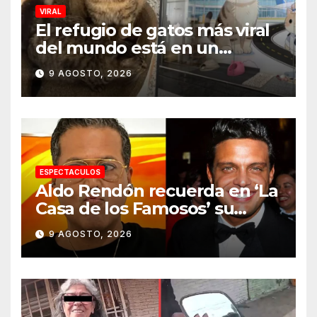
VIRAL
El refugio de gatos más viral
del mundo está en un
aeropuerto internacional y
9 AGOSTO, 2026
tiene a tres felinos
patrullando las puertas de
embarque
ESPECTACULOS
Aldo Rendón recuerda en ‘La
Casa de los Famosos’ su
encuentro con Luis Miguel
9 AGOSTO, 2026