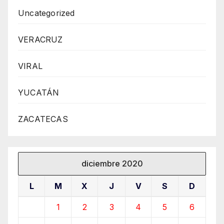
Uncategorized
VERACRUZ
VIRAL
YUCATÁN
ZACATECAS
diciembre 2020
L
M
X
J
V
S
D
1
2
3
4
5
6