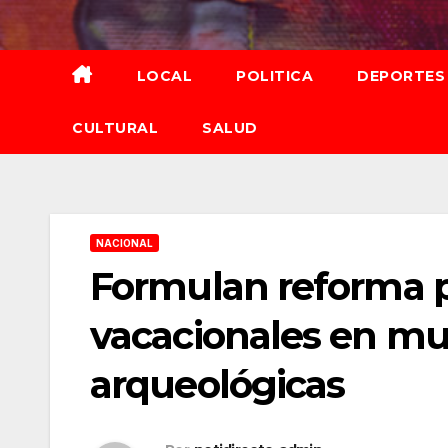
Saltar
al
contenido
LOCAL
POLITICA
DEPORTES
CULTURAL
SALUD
NACIONAL
Formulan reforma p
vacacionales en mu
arqueológicas