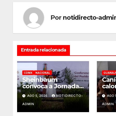
Por
notidirecto-admi
Entrada relacionada
CDMX
NACIONAL
GUANAJ
Sheinbaum
Caní
convoca a Jornada
calo
Nacional de
en G
AGO 5, 2026
NOTIDIRECTO-
AGO 
Reforestación el 9
dura
de agosto
ADMIN
ADMIN